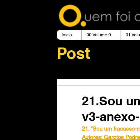
Início
00 Volume 0
01 Vol
Post
21.Sou u
v3-anexo
21. “Sou um fracasso-m
Autores: Garotos Podre