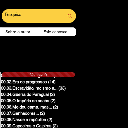
Sobre o autor
Fale conosco
Volume 0
00.01.Reinado e Regencias
(14)
14 posts
00.02.Era de progressos
(14)
14 posts
00.03.Escravidão, racismo e...
(33)
33 posts
00.04.Guerra do Paraguai
(2)
2 posts
00.05.O Império se acaba
(2)
2 posts
00.06.Me deu cama, mas...
(2)
2 posts
00.07.Ganhadores...
(2)
2 posts
00.08.Nasce a república
(2)
2 posts
00.09.Capoeiras e Caipiras
(2)
2 posts