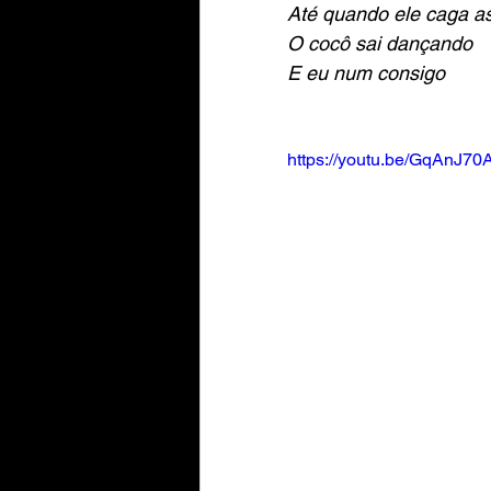
Até quando ele caga a
O cocô sai dançando
E eu num consigo
https://youtu.be/GqAnJ7