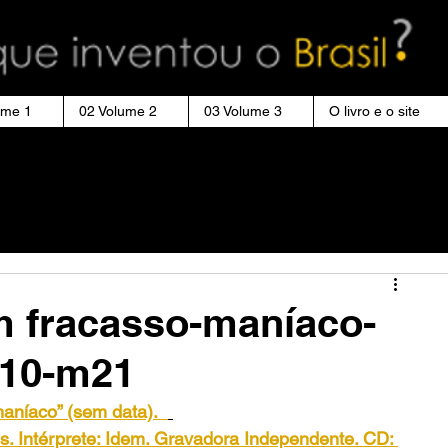
ume 1
02 Volume 2
03 Volume 3
O livro e o site
m fracasso-maníaco-
-10-m21
aníaco” (sem data).
s. Intérprete: Idem. Gravadora Independente. CD: 