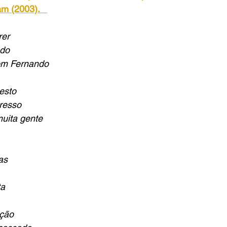
m (2003). 
rer
ndo
om Fernando
esto
resso
uita gente
as
ta
ição