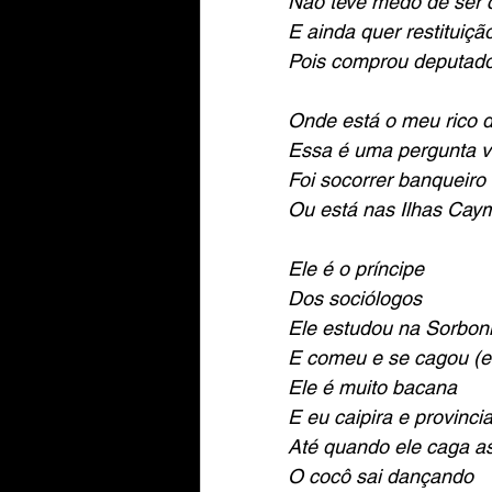
Não teve medo de ser 
E ainda quer restituiçã
Pois comprou deputado
Onde está o meu rico d
Essa é uma pergunta 
Foi socorrer banqueiro
Ou está nas Ilhas Cay
Ele é o príncipe
Dos sociólogos
Ele estudou na Sorbon
E comeu e se cagou (e
Ele é muito bacana
E eu caipira e provinci
Até quando ele caga a
O cocô sai dançando