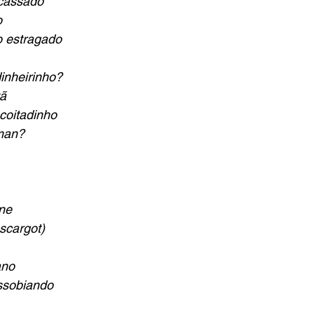
cassado
o
 estragado
inheirinho?
vã
 coitadinho
man?
ne
scargot)
ano
ssobiando