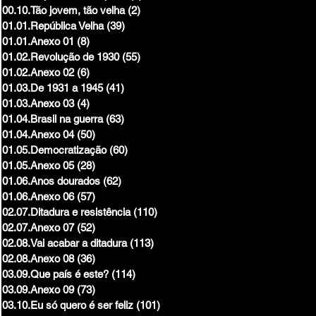
00.10.Tão jovem, tão velha
(2)
2 posts
01.01.República Velha
(39)
39 posts
01.01.Anexo 01
(8)
8 posts
01.02.Revolução de 1930
(55)
55 posts
01.02.Anexo 02
(6)
6 posts
01.03.De 1931 a 1945
(41)
41 posts
01.03.Anexo 03
(4)
4 posts
01.04.Brasil na guerra
(63)
63 posts
01.04.Anexo 04
(50)
50 posts
01.05.Democratização
(60)
60 posts
01.05.Anexo 05
(28)
28 posts
01.06.Anos dourados
(62)
62 posts
01.06.Anexo 06
(57)
57 posts
02.07.Ditadura e resistência
(110)
110 posts
02.07.Anexo 07
(52)
52 posts
02.08.Vai acabar a ditadura
(113)
113 posts
02.08.Anexo 08
(36)
36 posts
03.09.Que país é este?
(114)
114 posts
03.09.Anexo 09
(73)
73 posts
03.10.Eu só quero é ser feliz
(101)
101 posts