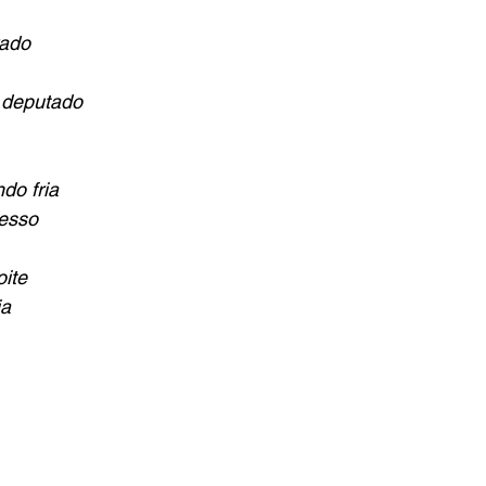
rado
 deputado
do fria
resso
ite
ia