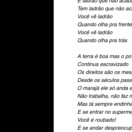
É ladrão que não acab
Tem ladrão que não ac
Você vê ladrão
Quando olha pra frente
Você vê ladrão
Quando olha pra trás
A terra é boa mas o po
Continua escravizado
Os direitos são os me
Desde os séculos pas
O marajá ele só anda 
Não trabalha, não faz 
Mas tá sempre endinhe
E se entrar no superm
Você é roubado!
E se andar despreocu