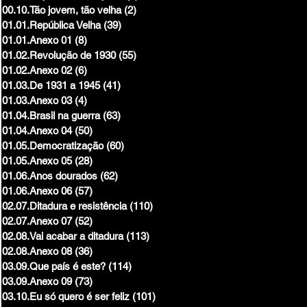
00.10.Tão jovem, tão velha
(2)
2 posts
01.01.República Velha
(39)
39 posts
01.01.Anexo 01
(8)
8 posts
01.02.Revolução de 1930
(55)
55 posts
01.02.Anexo 02
(6)
6 posts
01.03.De 1931 a 1945
(41)
41 posts
01.03.Anexo 03
(4)
4 posts
01.04.Brasil na guerra
(63)
63 posts
01.04.Anexo 04
(50)
50 posts
01.05.Democratização
(60)
60 posts
01.05.Anexo 05
(28)
28 posts
01.06.Anos dourados
(62)
62 posts
01.06.Anexo 06
(57)
57 posts
02.07.Ditadura e resistência
(110)
110 posts
02.07.Anexo 07
(52)
52 posts
02.08.Vai acabar a ditadura
(113)
113 posts
02.08.Anexo 08
(36)
36 posts
03.09.Que país é este?
(114)
114 posts
03.09.Anexo 09
(73)
73 posts
03.10.Eu só quero é ser feliz
(101)
101 posts