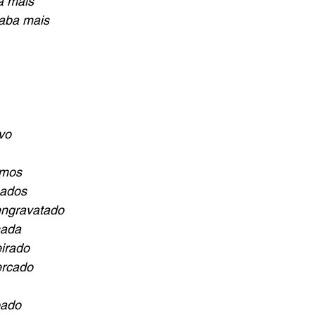
a mais
aba mais
vo
smos
sados
engravatado
nada
irado
ercado
pado