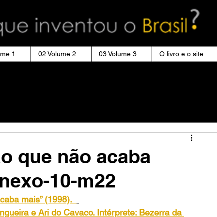
ume 1
02 Volume 2
03 Volume 3
O livro e o site
ão que não acaba
anexo-10-m22
caba mais” (1998). 
ngueira e Ari do Cavaco. Intérprete: Bezerra da 