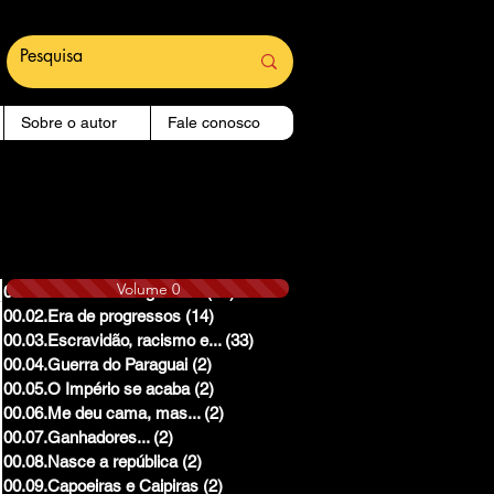
Sobre o autor
Fale conosco
Volume 0
00.01.Reinado e Regencias
(14)
14 posts
00.02.Era de progressos
(14)
14 posts
00.03.Escravidão, racismo e...
(33)
33 posts
00.04.Guerra do Paraguai
(2)
2 posts
00.05.O Império se acaba
(2)
2 posts
00.06.Me deu cama, mas...
(2)
2 posts
00.07.Ganhadores...
(2)
2 posts
00.08.Nasce a república
(2)
2 posts
00.09.Capoeiras e Caipiras
(2)
2 posts