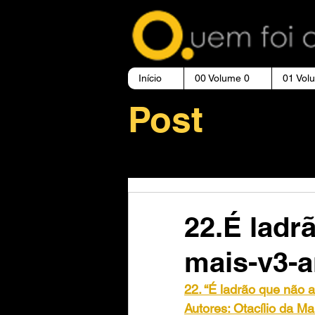
Início
00 Volume 0
01 Vol
Post
22.É ladr
mais-v3-
22. “É ladrão que não a
Autores: Otacílio da Ma