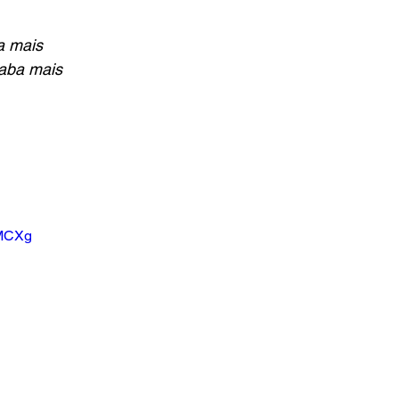
a mais
aba mais
vMCXg