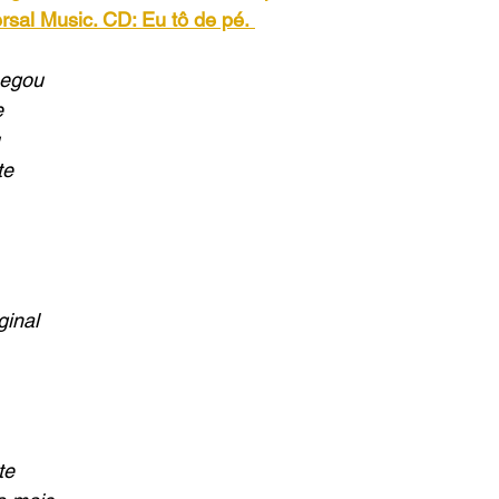
rsal Music. CD: Eu tô de pé.
hegou
e
te
ginal
te