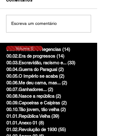
Escreva um comentário
Volume 0
00.01.Reinado e Regencias
(14)
14 posts
00.02.Era de progressos
(14)
14 posts
00.03.Escravidão, racismo e...
(33)
33 posts
00.04.Guerra do Paraguai
(2)
2 posts
00.05.O Império se acaba
(2)
2 posts
00.06.Me deu cama, mas...
(2)
2 posts
00.07.Ganhadores...
(2)
2 posts
00.08.Nasce a república
(2)
2 posts
00.09.Capoeiras e Caipiras
(2)
2 posts
00.10.Tão jovem, tão velha
(2)
2 posts
01.01.República Velha
(39)
39 posts
01.01.Anexo 01
(8)
8 posts
01.02.Revolução de 1930
(55)
55 posts