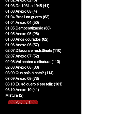
01.02.Anexo 02
(6)
6 posts
01.03.De 1931 a 1945
(41)
41 posts
01.03.Anexo 03
(4)
4 posts
01.04.Brasil na guerra
(63)
63 posts
01.04.Anexo 04
(50)
50 posts
01.05.Democratização
(60)
60 posts
01.05.Anexo 05
(28)
28 posts
01.06.Anos dourados
(62)
62 posts
01.06.Anexo 06
(57)
57 posts
02.07.Ditadura e resistência
(110)
110 posts
02.07.Anexo 07
(52)
52 posts
02.08.Vai acabar a ditadura
(113)
113 posts
02.08.Anexo 08
(36)
36 posts
03.09.Que país é este?
(114)
114 posts
03.09.Anexo 09
(73)
73 posts
03.10.Eu só quero é ser feliz
(101)
101 posts
03.10.Anexo 10
(41)
41 posts
Mistura
(2)
2 posts
Volume 1