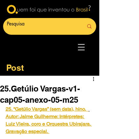
Post
25.Getúlio Vargas-v1-
cap05-anexo-05-m25
25. “Getúlio Vargas” (sem data), hino.
Autor: Jaime Guilherme: Intérpretes: 
Luiz Vieira, coro e Orquestra Ubirajara. 
Gravação especial.