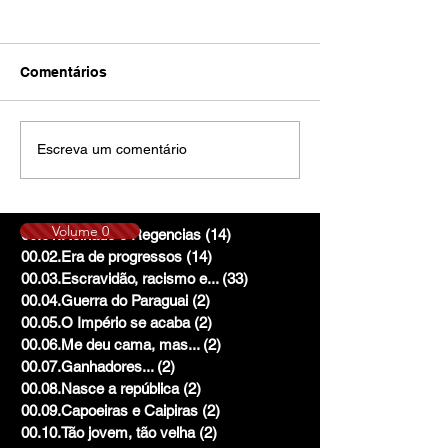
Comentários
Escreva um comentário
Volume 0
00.01.Reinado e Regencias
(14)
14 posts
00.02.Era de progressos
(14)
14 posts
00.03.Escravidão, racismo e...
(33)
33 posts
00.04.Guerra do Paraguai
(2)
2 posts
00.05.O Império se acaba
(2)
2 posts
00.06.Me deu cama, mas...
(2)
2 posts
00.07.Ganhadores...
(2)
2 posts
00.08.Nasce a república
(2)
2 posts
00.09.Capoeiras e Caipiras
(2)
2 posts
00.10.Tão jovem, tão velha
(2)
2 posts