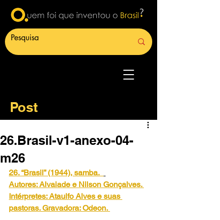
Post
26.Brasil-v1-anexo-04-
m26
26. “Brasil” (1944), samba.
Autores: Alvaiade e Nilson Gonçalves. 
Intérpretes: Ataulfo Alves e suas 
pastoras. Gravadora: Odeon.