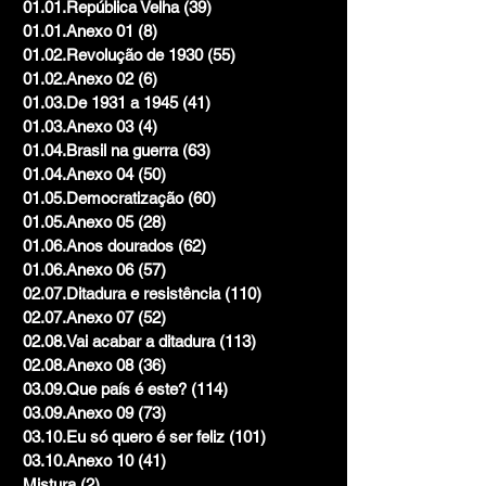
01.01.República Velha
(39)
39 posts
01.01.Anexo 01
(8)
8 posts
01.02.Revolução de 1930
(55)
55 posts
01.02.Anexo 02
(6)
6 posts
01.03.De 1931 a 1945
(41)
41 posts
01.03.Anexo 03
(4)
4 posts
01.04.Brasil na guerra
(63)
63 posts
01.04.Anexo 04
(50)
50 posts
01.05.Democratização
(60)
60 posts
01.05.Anexo 05
(28)
28 posts
01.06.Anos dourados
(62)
62 posts
01.06.Anexo 06
(57)
57 posts
02.07.Ditadura e resistência
(110)
110 posts
02.07.Anexo 07
(52)
52 posts
02.08.Vai acabar a ditadura
(113)
113 posts
02.08.Anexo 08
(36)
36 posts
03.09.Que país é este?
(114)
114 posts
03.09.Anexo 09
(73)
73 posts
03.10.Eu só quero é ser feliz
(101)
101 posts
03.10.Anexo 10
(41)
41 posts
Mistura
(2)
2 posts