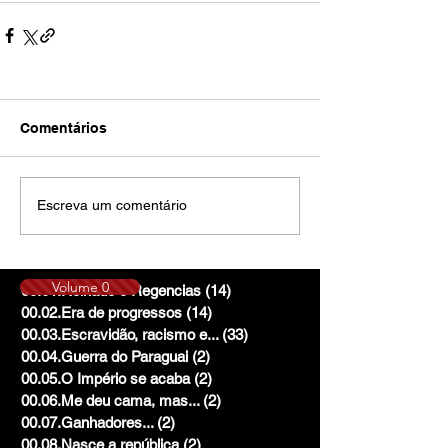
Comentários
Escreva um comentário
Volume 0
00.01.Reinado e Regencias
(14)
14 posts
00.02.Era de progressos
(14)
14 posts
00.03.Escravidão, racismo e...
(33)
33 posts
00.04.Guerra do Paraguai
(2)
2 posts
00.05.O Império se acaba
(2)
2 posts
00.06.Me deu cama, mas...
(2)
2 posts
00.07.Ganhadores...
(2)
2 posts
00.08.Nasce a república
(2)
2 posts