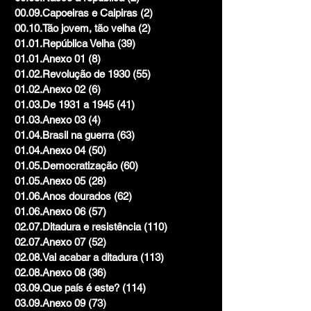
00.09.Capoeiras e Caipiras
(2)
2 posts
00.10.Tão jovem, tão velha
(2)
2 posts
01.01.República Velha
(39)
39 posts
01.01.Anexo 01
(8)
8 posts
01.02.Revolução de 1930
(55)
55 posts
01.02.Anexo 02
(6)
6 posts
01.03.De 1931 a 1945
(41)
41 posts
01.03.Anexo 03
(4)
4 posts
01.04.Brasil na guerra
(63)
63 posts
01.04.Anexo 04
(50)
50 posts
01.05.Democratização
(60)
60 posts
01.05.Anexo 05
(28)
28 posts
01.06.Anos dourados
(62)
62 posts
01.06.Anexo 06
(57)
57 posts
02.07.Ditadura e resistência
(110)
110 posts
02.07.Anexo 07
(52)
52 posts
02.08.Vai acabar a ditadura
(113)
113 posts
02.08.Anexo 08
(36)
36 posts
03.09.Que país é este?
(114)
114 posts
03.09.Anexo 09
(73)
73 posts