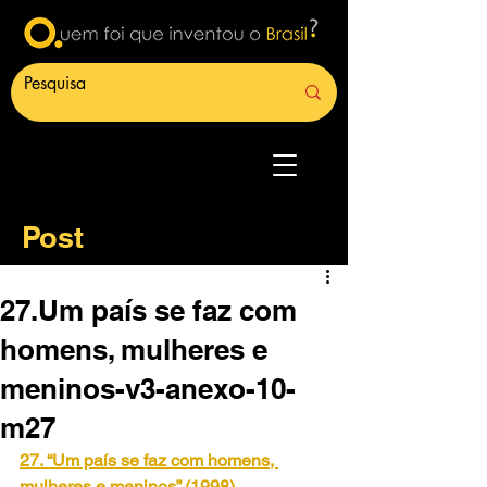
Post
27.Um país se faz com
homens, mulheres e
meninos-v3-anexo-10-
m27
27. “Um país se faz com homens, 
mulheres e meninos” (1998).