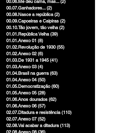
00.06.Me deu cama, mas...
(2)
2 posts
00.07.Ganhadores...
(2)
2 posts
00.08.Nasce a república
(2)
2 posts
00.09.Capoeiras e Caipiras
(2)
2 posts
00.10.Tão jovem, tão velha
(2)
2 posts
01.01.República Velha
(39)
39 posts
01.01.Anexo 01
(8)
8 posts
01.02.Revolução de 1930
(55)
55 posts
01.02.Anexo 02
(6)
6 posts
01.03.De 1931 a 1945
(41)
41 posts
01.03.Anexo 03
(4)
4 posts
01.04.Brasil na guerra
(63)
63 posts
01.04.Anexo 04
(50)
50 posts
01.05.Democratização
(60)
60 posts
01.05.Anexo 05
(28)
28 posts
01.06.Anos dourados
(62)
62 posts
01.06.Anexo 06
(57)
57 posts
02.07.Ditadura e resistência
(110)
110 posts
02.07.Anexo 07
(52)
52 posts
02.08.Vai acabar a ditadura
(113)
113 posts
02.08.Anexo 08
(36)
36 posts