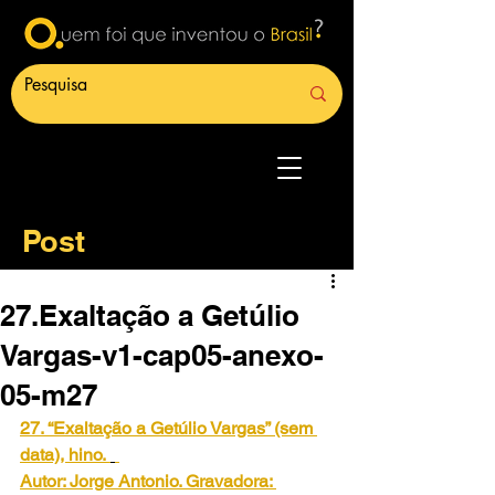
Post
27.Exaltação a Getúlio
Vargas-v1-cap05-anexo-
05-m27
27. “Exaltação a Getúlio Vargas” (sem 
data), hino.
Autor: Jorge Antonio. Gravadora: 