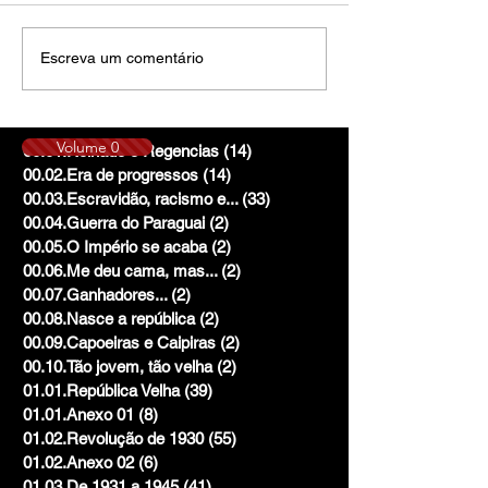
Escreva um comentário
Volume 0
00.01.Reinado e Regencias
(14)
14 posts
00.02.Era de progressos
(14)
14 posts
00.03.Escravidão, racismo e...
(33)
33 posts
00.04.Guerra do Paraguai
(2)
2 posts
00.05.O Império se acaba
(2)
2 posts
00.06.Me deu cama, mas...
(2)
2 posts
00.07.Ganhadores...
(2)
2 posts
00.08.Nasce a república
(2)
2 posts
00.09.Capoeiras e Caipiras
(2)
2 posts
00.10.Tão jovem, tão velha
(2)
2 posts
01.01.República Velha
(39)
39 posts
01.01.Anexo 01
(8)
8 posts
01.02.Revolução de 1930
(55)
55 posts
01.02.Anexo 02
(6)
6 posts
01.03.De 1931 a 1945
(41)
41 posts