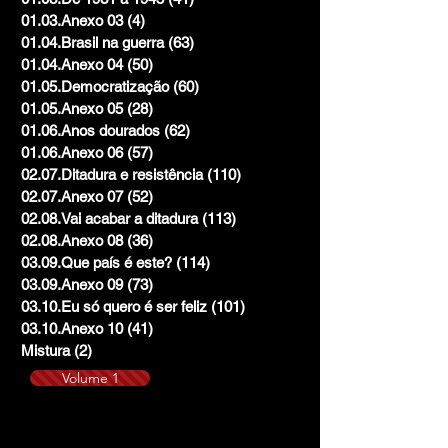
01.03.Anexo 03
(4)
4 posts
01.04.Brasil na guerra
(63)
63 posts
01.04.Anexo 04
(50)
50 posts
01.05.Democratização
(60)
60 posts
01.05.Anexo 05
(28)
28 posts
01.06.Anos dourados
(62)
62 posts
01.06.Anexo 06
(57)
57 posts
02.07.Ditadura e resistência
(110)
110 posts
02.07.Anexo 07
(52)
52 posts
02.08.Vai acabar a ditadura
(113)
113 posts
02.08.Anexo 08
(36)
36 posts
03.09.Que país é este?
(114)
114 posts
03.09.Anexo 09
(73)
73 posts
03.10.Eu só quero é ser feliz
(101)
101 posts
03.10.Anexo 10
(41)
41 posts
Mistura
(2)
2 posts
Volume 1