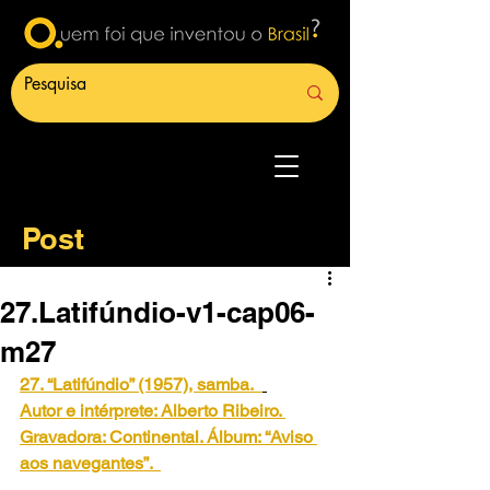
Post
27.Latifúndio-v1-cap06-
m27
27. “Latifúndio” (1957), samba.
Autor e intérprete: Alberto Ribeiro. 
Gravadora: Continental. Álbum: “Aviso 
aos navegantes”. 