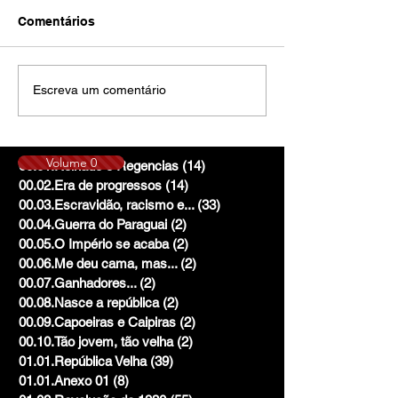
Comentários
Escreva um comentário
Volume 0
00.01.Reinado e Regencias
(14)
14 posts
00.02.Era de progressos
(14)
14 posts
00.03.Escravidão, racismo e...
(33)
33 posts
00.04.Guerra do Paraguai
(2)
2 posts
00.05.O Império se acaba
(2)
2 posts
00.06.Me deu cama, mas...
(2)
2 posts
00.07.Ganhadores...
(2)
2 posts
00.08.Nasce a república
(2)
2 posts
00.09.Capoeiras e Caipiras
(2)
2 posts
00.10.Tão jovem, tão velha
(2)
2 posts
01.01.República Velha
(39)
39 posts
01.01.Anexo 01
(8)
8 posts