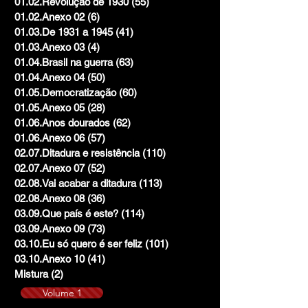
01.02.Revolução de 1930
(55)
55 posts
01.02.Anexo 02
(6)
6 posts
01.03.De 1931 a 1945
(41)
41 posts
01.03.Anexo 03
(4)
4 posts
01.04.Brasil na guerra
(63)
63 posts
01.04.Anexo 04
(50)
50 posts
01.05.Democratização
(60)
60 posts
01.05.Anexo 05
(28)
28 posts
01.06.Anos dourados
(62)
62 posts
01.06.Anexo 06
(57)
57 posts
02.07.Ditadura e resistência
(110)
110 posts
02.07.Anexo 07
(52)
52 posts
02.08.Vai acabar a ditadura
(113)
113 posts
02.08.Anexo 08
(36)
36 posts
03.09.Que país é este?
(114)
114 posts
03.09.Anexo 09
(73)
73 posts
03.10.Eu só quero é ser feliz
(101)
101 posts
03.10.Anexo 10
(41)
41 posts
Mistura
(2)
2 posts
Volume 1