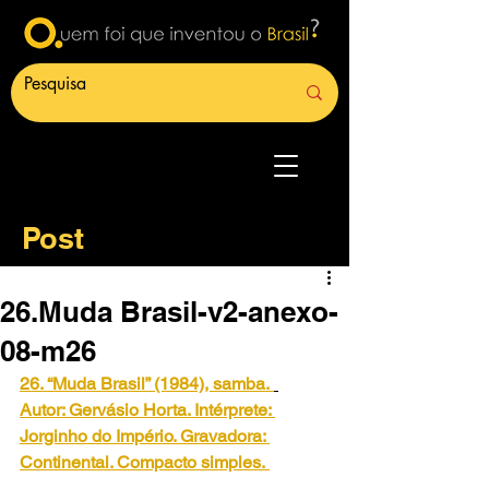
Post
26.Muda Brasil-v2-anexo-
08-m26
26. “Muda Brasil” (1984), samba.
Autor: Gervásio Horta. Intérprete: 
Jorginho do Império. Gravadora: 
Continental. Compacto simples.