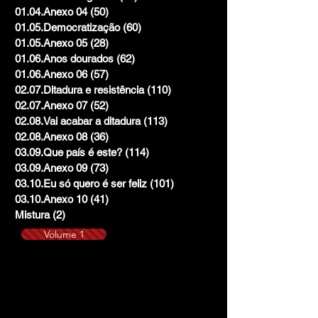
01.04.Anexo 04
(50)
50 posts
01.05.Democratização
(60)
60 posts
01.05.Anexo 05
(28)
28 posts
01.06.Anos dourados
(62)
62 posts
01.06.Anexo 06
(57)
57 posts
02.07.Ditadura e resistência
(110)
110 posts
02.07.Anexo 07
(52)
52 posts
02.08.Vai acabar a ditadura
(113)
113 posts
02.08.Anexo 08
(36)
36 posts
03.09.Que país é este?
(114)
114 posts
03.09.Anexo 09
(73)
73 posts
03.10.Eu só quero é ser feliz
(101)
101 posts
03.10.Anexo 10
(41)
41 posts
Mistura
(2)
2 posts
Volume 1