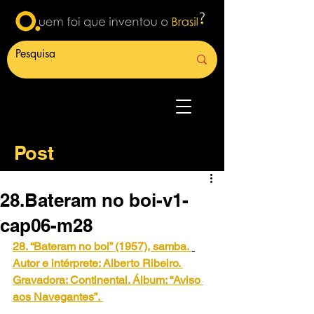
Post
28.Bateram no boi-v1-
cap06-m28
28. “Bateram no boi” (1957), samba.
Autor e intérprete: Alberto Ribeiro. 
Gravadora: Continental. Álbum: “Aviso 
aos Navegantes”.