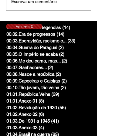
Escreva um comentário
Volume 0
00.01.Reinado e Regencias
(14)
14 posts
00.02.Era de progressos
(14)
14 posts
00.03.Escravidão, racismo e...
(33)
33 posts
00.04.Guerra do Paraguai
(2)
2 posts
00.05.O Império se acaba
(2)
2 posts
00.06.Me deu cama, mas...
(2)
2 posts
00.07.Ganhadores...
(2)
2 posts
00.08.Nasce a república
(2)
2 posts
00.09.Capoeiras e Caipiras
(2)
2 posts
00.10.Tão jovem, tão velha
(2)
2 posts
01.01.República Velha
(39)
39 posts
01.01.Anexo 01
(8)
8 posts
01.02.Revolução de 1930
(55)
55 posts
01.02.Anexo 02
(6)
6 posts
01.03.De 1931 a 1945
(41)
41 posts
01.03.Anexo 03
(4)
4 posts
01.04.Brasil na guerra
(63)
63 posts