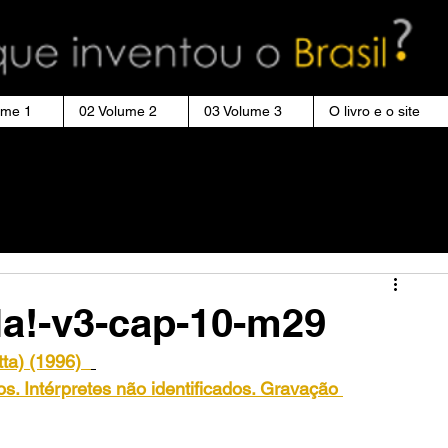
ume 1
02 Volume 2
03 Volume 3
O livro e o site
ila!-v3-cap-10-m29
itta) (1996)
os. Intérpretes não identificados. Gravação 