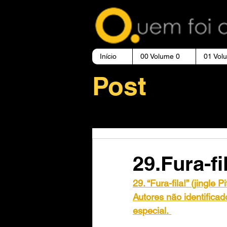
Início
00 Volume 0
01 Vol
Post
29.Fura-f
29. “Fura-fila!” (jingle P
Autores não identificad
especial.