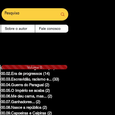
Sobre o autor
Fale conosco
Volume 0
00.01.Reinado e Regencias
(14)
14 posts
00.02.Era de progressos
(14)
14 posts
00.03.Escravidão, racismo e...
(33)
33 posts
00.04.Guerra do Paraguai
(2)
2 posts
00.05.O Império se acaba
(2)
2 posts
00.06.Me deu cama, mas...
(2)
2 posts
00.07.Ganhadores...
(2)
2 posts
00.08.Nasce a república
(2)
2 posts
00.09.Capoeiras e Caipiras
(2)
2 posts