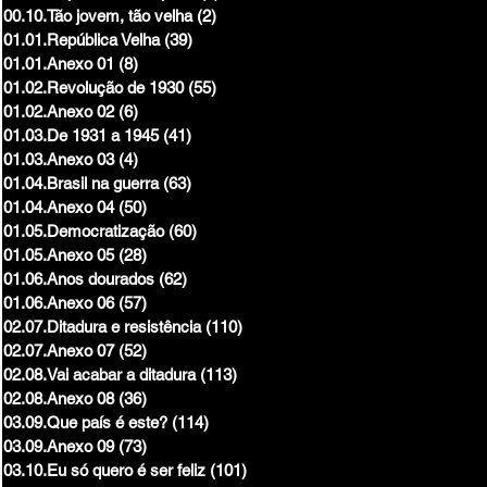
00.10.Tão jovem, tão velha
(2)
2 posts
01.01.República Velha
(39)
39 posts
01.01.Anexo 01
(8)
8 posts
01.02.Revolução de 1930
(55)
55 posts
01.02.Anexo 02
(6)
6 posts
01.03.De 1931 a 1945
(41)
41 posts
01.03.Anexo 03
(4)
4 posts
01.04.Brasil na guerra
(63)
63 posts
01.04.Anexo 04
(50)
50 posts
01.05.Democratização
(60)
60 posts
01.05.Anexo 05
(28)
28 posts
01.06.Anos dourados
(62)
62 posts
01.06.Anexo 06
(57)
57 posts
02.07.Ditadura e resistência
(110)
110 posts
02.07.Anexo 07
(52)
52 posts
02.08.Vai acabar a ditadura
(113)
113 posts
02.08.Anexo 08
(36)
36 posts
03.09.Que país é este?
(114)
114 posts
03.09.Anexo 09
(73)
73 posts
03.10.Eu só quero é ser feliz
(101)
101 posts