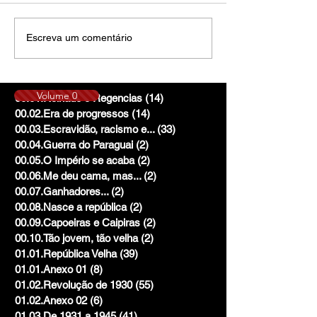
Escreva um comentário
Volume 0
00.01.Reinado e Regencias
(14)
14 posts
00.02.Era de progressos
(14)
14 posts
00.03.Escravidão, racismo e...
(33)
33 posts
00.04.Guerra do Paraguai
(2)
2 posts
00.05.O Império se acaba
(2)
2 posts
00.06.Me deu cama, mas...
(2)
2 posts
00.07.Ganhadores...
(2)
2 posts
00.08.Nasce a república
(2)
2 posts
00.09.Capoeiras e Caipiras
(2)
2 posts
00.10.Tão jovem, tão velha
(2)
2 posts
01.01.República Velha
(39)
39 posts
01.01.Anexo 01
(8)
8 posts
01.02.Revolução de 1930
(55)
55 posts
01.02.Anexo 02
(6)
6 posts
01.03.De 1931 a 1945
(41)
41 posts