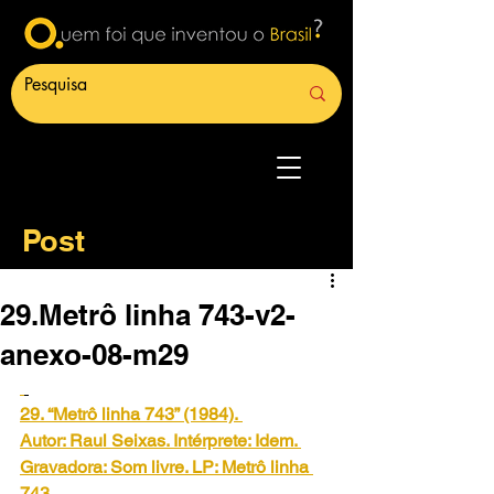
Post
29.Metrô linha 743-v2-
anexo-08-m29
29. “Metrô linha 743” (1984).
Autor: Raul Seixas. Intérprete: Idem. 
Gravadora: Som livre. LP: Metrô linha 
743.