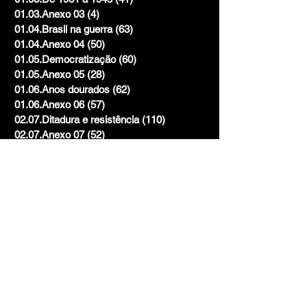
01.03.Anexo 03
(4)
4 posts
01.04.Brasil na guerra
(63)
63 posts
01.04.Anexo 04
(50)
50 posts
01.05.Democratização
(60)
60 posts
01.05.Anexo 05
(28)
28 posts
01.06.Anos dourados
(62)
62 posts
01.06.Anexo 06
(57)
57 posts
02.07.Ditadura e resistência
(110)
110 posts
02.07.Anexo 07
(52)
52 posts
02.08.Vai acabar a ditadura
(113)
113 posts
02.08.Anexo 08
(36)
36 posts
03.09.Que país é este?
(114)
114 posts
03.09.Anexo 09
(73)
73 posts
03.10.Eu só quero é ser feliz
(101)
101 posts
03.10.Anexo 10
(41)
41 posts
Mistura
(2)
2 posts
Volume 1