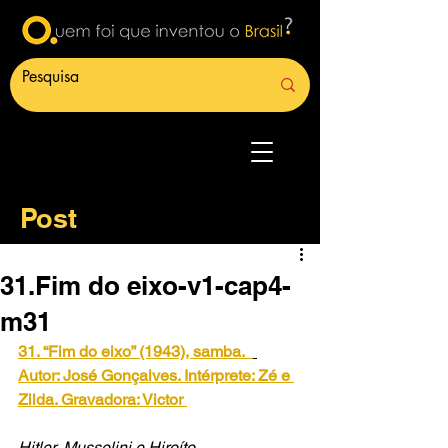
Post
31.Fim do eixo-v1-cap4-
m31
31. “Fim do eixo” (1943), samba.
Autor: José Gonçalves. Intérprete: Zé e 
Zilda. Gravadora: Victor
Hitler, Mussolini e Hiroíto