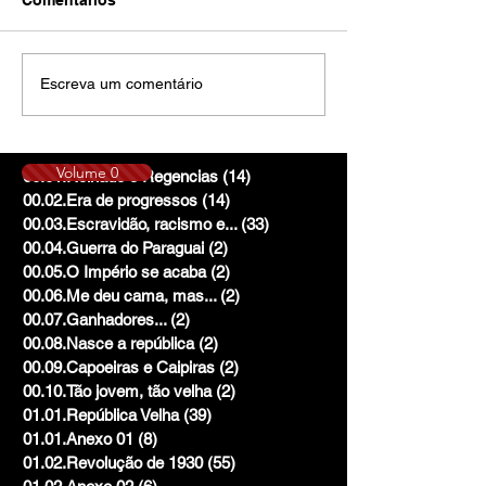
Escreva um comentário
Volume 0
00.01.Reinado e Regencias
(14)
14 posts
00.02.Era de progressos
(14)
14 posts
00.03.Escravidão, racismo e...
(33)
33 posts
00.04.Guerra do Paraguai
(2)
2 posts
00.05.O Império se acaba
(2)
2 posts
00.06.Me deu cama, mas...
(2)
2 posts
00.07.Ganhadores...
(2)
2 posts
00.08.Nasce a república
(2)
2 posts
00.09.Capoeiras e Caipiras
(2)
2 posts
00.10.Tão jovem, tão velha
(2)
2 posts
01.01.República Velha
(39)
39 posts
01.01.Anexo 01
(8)
8 posts
01.02.Revolução de 1930
(55)
55 posts