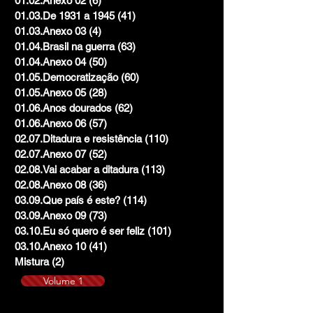
01.02.Anexo 02
(6)
6 posts
01.03.De 1931 a 1945
(41)
41 posts
01.03.Anexo 03
(4)
4 posts
01.04.Brasil na guerra
(63)
63 posts
01.04.Anexo 04
(50)
50 posts
01.05.Democratização
(60)
60 posts
01.05.Anexo 05
(28)
28 posts
01.06.Anos dourados
(62)
62 posts
01.06.Anexo 06
(57)
57 posts
02.07.Ditadura e resistência
(110)
110 posts
02.07.Anexo 07
(52)
52 posts
02.08.Vai acabar a ditadura
(113)
113 posts
02.08.Anexo 08
(36)
36 posts
03.09.Que país é este?
(114)
114 posts
03.09.Anexo 09
(73)
73 posts
03.10.Eu só quero é ser feliz
(101)
101 posts
03.10.Anexo 10
(41)
41 posts
Mistura
(2)
2 posts
Volume 1