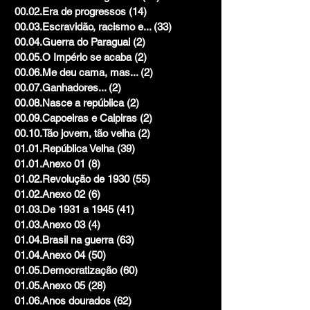
00.02.Era de progressos
(14)
14 posts
00.03.Escravidão, racismo e...
(33)
33 posts
00.04.Guerra do Paraguai
(2)
2 posts
00.05.O Império se acaba
(2)
2 posts
00.06.Me deu cama, mas...
(2)
2 posts
00.07.Ganhadores...
(2)
2 posts
00.08.Nasce a república
(2)
2 posts
00.09.Capoeiras e Caipiras
(2)
2 posts
00.10.Tão jovem, tão velha
(2)
2 posts
01.01.República Velha
(39)
39 posts
01.01.Anexo 01
(8)
8 posts
01.02.Revolução de 1930
(55)
55 posts
01.02.Anexo 02
(6)
6 posts
01.03.De 1931 a 1945
(41)
41 posts
01.03.Anexo 03
(4)
4 posts
01.04.Brasil na guerra
(63)
63 posts
01.04.Anexo 04
(50)
50 posts
01.05.Democratização
(60)
60 posts
01.05.Anexo 05
(28)
28 posts
01.06.Anos dourados
(62)
62 posts