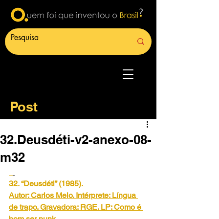
Post
32.Deusdéti-v2-anexo-08-
m32
32. “Deusdéti” (1985).
Autor: Carlos Melo. Intérprete: Língua 
de trapo. Gravadora: RGE. LP: Como é 
bom ser punk.