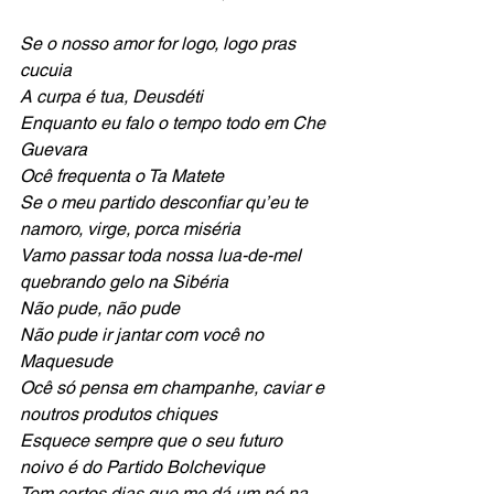
Se o nosso amor for logo, logo pras 
cucuia
A curpa é tua, Deusdéti
Enquanto eu falo o tempo todo em Che 
Guevara
Ocê frequenta o Ta Matete
Se o meu partido desconfiar qu’eu te 
namoro, virge, porca miséria
Vamo passar toda nossa lua-de-mel 
quebrando gelo na Sibéria
Não pude, não pude
Não pude ir jantar com você no 
Maquesude
Ocê só pensa em champanhe, caviar e 
noutros produtos chiques
Esquece sempre que o seu futuro 
noivo é do Partido Bolchevique
Tem certos dias que me dá um nó na 