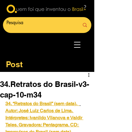
Post
34.Retratos do Brasil-v3-
cap-10-m34
34. “Retratos do Brasil” (sem data).
Autor: José Luiz Carlos de Lima. 
Intérpretes: Ivanildo Vilanova e Valdir 
Teles. Gravadora: Pentagrama. CD: 
Improvisos do Brasil (sem data). 