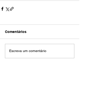
Comentários
Escreva um comentário
Volume 0
00.01.Reinado e Regencias
(14)
14 posts
00.02.Era de progressos
(14)
14 posts
00.03.Escravidão, racismo e...
(33)
33 posts
00.04.Guerra do Paraguai
(2)
2 posts
00.05.O Império se acaba
(2)
2 posts
00.06.Me deu cama, mas...
(2)
2 posts
00.07.Ganhadores...
(2)
2 posts
00.08.Nasce a república
(2)
2 posts