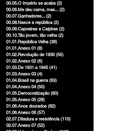
00.05.O Império se acaba
(2)
2 posts
00.06.Me deu cama, mas...
(2)
2 posts
00.07.Ganhadores...
(2)
2 posts
00.08.Nasce a república
(2)
2 posts
00.09.Capoeiras e Caipiras
(2)
2 posts
00.10.Tão jovem, tão velha
(2)
2 posts
01.01.República Velha
(39)
39 posts
01.01.Anexo 01
(8)
8 posts
01.02.Revolução de 1930
(55)
55 posts
01.02.Anexo 02
(6)
6 posts
01.03.De 1931 a 1945
(41)
41 posts
01.03.Anexo 03
(4)
4 posts
01.04.Brasil na guerra
(63)
63 posts
01.04.Anexo 04
(50)
50 posts
01.05.Democratização
(60)
60 posts
01.05.Anexo 05
(28)
28 posts
01.06.Anos dourados
(62)
62 posts
01.06.Anexo 06
(57)
57 posts
02.07.Ditadura e resistência
(110)
110 posts
02.07.Anexo 07
(52)
52 posts