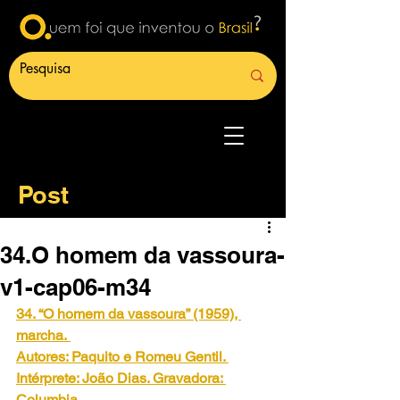
Post
34.O homem da vassoura-
v1-cap06-m34
34. “O homem da vassoura” (1959), 
marcha.
Autores: Paquito e Romeu Gentil. 
Intérprete: João Dias. Gravadora: 
Columbia.