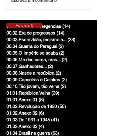
Escreva um comentário
Volume 0
00.01.Reinado e Regencias
(14)
14 posts
00.02.Era de progressos
(14)
14 posts
00.03.Escravidão, racismo e...
(33)
33 posts
00.04.Guerra do Paraguai
(2)
2 posts
00.05.O Império se acaba
(2)
2 posts
00.06.Me deu cama, mas...
(2)
2 posts
00.07.Ganhadores...
(2)
2 posts
00.08.Nasce a república
(2)
2 posts
00.09.Capoeiras e Caipiras
(2)
2 posts
00.10.Tão jovem, tão velha
(2)
2 posts
01.01.República Velha
(39)
39 posts
01.01.Anexo 01
(8)
8 posts
01.02.Revolução de 1930
(55)
55 posts
01.02.Anexo 02
(6)
6 posts
01.03.De 1931 a 1945
(41)
41 posts
01.03.Anexo 03
(4)
4 posts
01.04.Brasil na guerra
(63)
63 posts