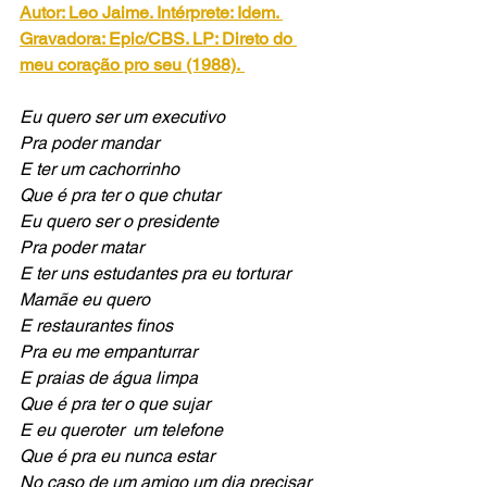
Autor: Leo Jaime. Intérprete: Idem. 
Gravadora: Epic/CBS. LP: Direto do 
meu coração pro seu (1988).
Eu quero ser um executivo
Pra poder mandar
E ter um cachorrinho
Que é pra ter o que chutar
Eu quero ser o presidente
Pra poder matar
E ter uns estudantes pra eu torturar
Mamãe eu quero
E restaurantes finos 
Pra eu me empanturrar
E praias de água limpa
Que é pra ter o que sujar
E eu queroter  um telefone
Que é pra eu nunca estar
No caso de um amigo um dia precisar