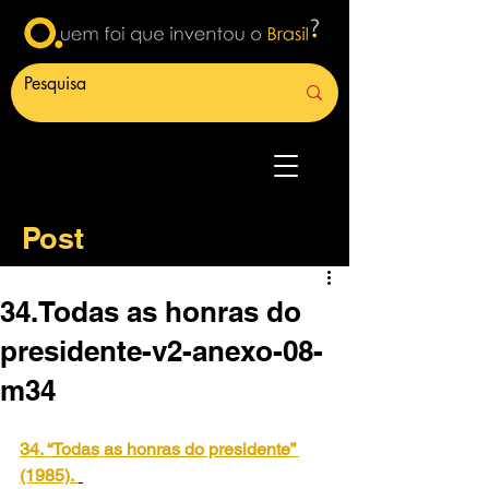
Post
34.Todas as honras do
presidente-v2-anexo-08-
m34
34. “Todas as honras do presidente” 
(1985).