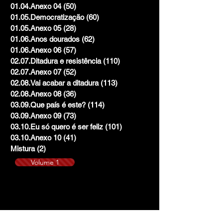
01.04.Anexo 04
(50)
50 posts
01.05.Democratização
(60)
60 posts
01.05.Anexo 05
(28)
28 posts
01.06.Anos dourados
(62)
62 posts
01.06.Anexo 06
(57)
57 posts
02.07.Ditadura e resistência
(110)
110 posts
02.07.Anexo 07
(52)
52 posts
02.08.Vai acabar a ditadura
(113)
113 posts
02.08.Anexo 08
(36)
36 posts
03.09.Que país é este?
(114)
114 posts
03.09.Anexo 09
(73)
73 posts
03.10.Eu só quero é ser feliz
(101)
101 posts
03.10.Anexo 10
(41)
41 posts
Mistura
(2)
2 posts
Volume 1