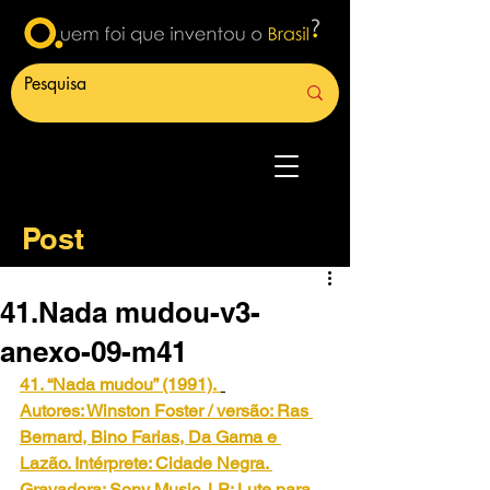
Post
41.Nada mudou-v3-
anexo-09-m41
41. “Nada mudou” (1991).
Autores: Winston Foster / versão: Ras 
Bernard, Bino Farias, Da Gama e 
Lazão. Intérprete: Cidade Negra. 
Gravadora: Sony Music. LP: Lute para 