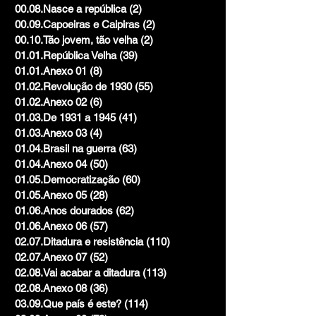
00.08.Nasce a república
(2)
2 posts
00.09.Capoeiras e Caipiras
(2)
2 posts
00.10.Tão jovem, tão velha
(2)
2 posts
01.01.República Velha
(39)
39 posts
01.01.Anexo 01
(8)
8 posts
01.02.Revolução de 1930
(55)
55 posts
01.02.Anexo 02
(6)
6 posts
01.03.De 1931 a 1945
(41)
41 posts
01.03.Anexo 03
(4)
4 posts
01.04.Brasil na guerra
(63)
63 posts
01.04.Anexo 04
(50)
50 posts
01.05.Democratização
(60)
60 posts
01.05.Anexo 05
(28)
28 posts
01.06.Anos dourados
(62)
62 posts
01.06.Anexo 06
(57)
57 posts
02.07.Ditadura e resistência
(110)
110 posts
02.07.Anexo 07
(52)
52 posts
02.08.Vai acabar a ditadura
(113)
113 posts
02.08.Anexo 08
(36)
36 posts
03.09.Que país é este?
(114)
114 posts