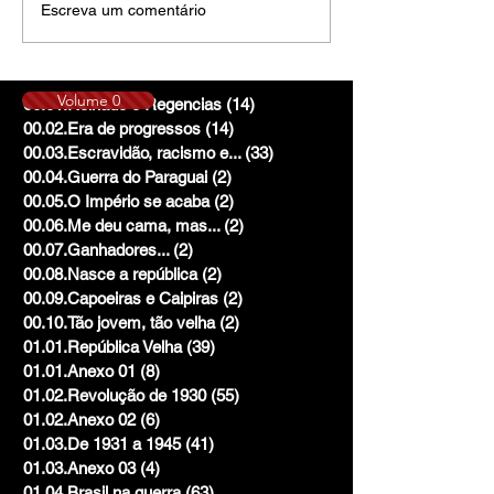
Escreva um comentário
Volume 0
00.01.Reinado e Regencias
(14)
14 posts
00.02.Era de progressos
(14)
14 posts
00.03.Escravidão, racismo e...
(33)
33 posts
00.04.Guerra do Paraguai
(2)
2 posts
00.05.O Império se acaba
(2)
2 posts
00.06.Me deu cama, mas...
(2)
2 posts
00.07.Ganhadores...
(2)
2 posts
00.08.Nasce a república
(2)
2 posts
00.09.Capoeiras e Caipiras
(2)
2 posts
00.10.Tão jovem, tão velha
(2)
2 posts
01.01.República Velha
(39)
39 posts
01.01.Anexo 01
(8)
8 posts
01.02.Revolução de 1930
(55)
55 posts
01.02.Anexo 02
(6)
6 posts
01.03.De 1931 a 1945
(41)
41 posts
01.03.Anexo 03
(4)
4 posts
01.04.Brasil na guerra
(63)
63 posts