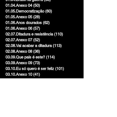
01.04.Anexo 04
(50)
50 posts
01.05.Democratização
(60)
60 posts
01.05.Anexo 05
(28)
28 posts
01.06.Anos dourados
(62)
62 posts
01.06.Anexo 06
(57)
57 posts
02.07.Ditadura e resistência
(110)
110 posts
02.07.Anexo 07
(52)
52 posts
02.08.Vai acabar a ditadura
(113)
113 posts
02.08.Anexo 08
(36)
36 posts
03.09.Que país é este?
(114)
114 posts
03.09.Anexo 09
(73)
73 posts
03.10.Eu só quero é ser feliz
(101)
101 posts
03.10.Anexo 10
(41)
41 posts
Mistura
(2)
2 posts
Volume 1