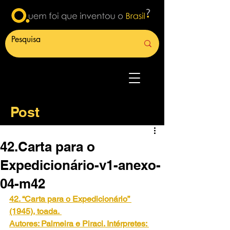
Post
42.Carta para o
Expedicionário-v1-anexo-
04-m42
42. “Carta para o Expedicionário” 
(1945), toada.
Autores: Palmeira e Piraci. Intérpretes: 