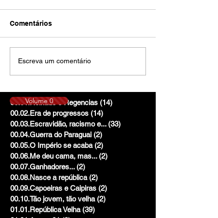
Comentários
Escreva um comentário
Volume 0
00.01.Reinado e Regencias
(14)
14 posts
00.02.Era de progressos
(14)
14 posts
00.03.Escravidão, racismo e...
(33)
33 posts
00.04.Guerra do Paraguai
(2)
2 posts
00.05.O Império se acaba
(2)
2 posts
00.06.Me deu cama, mas...
(2)
2 posts
00.07.Ganhadores...
(2)
2 posts
00.08.Nasce a república
(2)
2 posts
00.09.Capoeiras e Caipiras
(2)
2 posts
00.10.Tão jovem, tão velha
(2)
2 posts
01.01.República Velha
(39)
39 posts