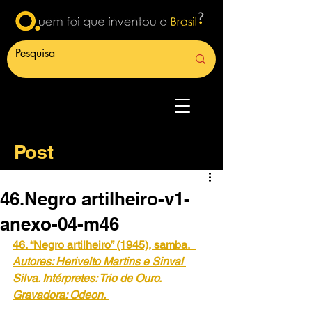
Post
46.Negro artilheiro-v1-
anexo-04-m46
46. “Negro artilheiro” (1945), samba.
Autores: Herivelto Martins e Sinval 
Silva. Intérpretes: Trio de Ouro. 
Gravadora: Odeon.