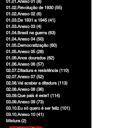
01.01.Anexo 01
(8)
8 posts
01.02.Revolução de 1930
(55)
55 posts
01.02.Anexo 02
(6)
6 posts
01.03.De 1931 a 1945
(41)
41 posts
01.03.Anexo 03
(4)
4 posts
01.04.Brasil na guerra
(63)
63 posts
01.04.Anexo 04
(50)
50 posts
01.05.Democratização
(60)
60 posts
01.05.Anexo 05
(28)
28 posts
01.06.Anos dourados
(62)
62 posts
01.06.Anexo 06
(57)
57 posts
02.07.Ditadura e resistência
(110)
110 posts
02.07.Anexo 07
(52)
52 posts
02.08.Vai acabar a ditadura
(113)
113 posts
02.08.Anexo 08
(36)
36 posts
03.09.Que país é este?
(114)
114 posts
03.09.Anexo 09
(73)
73 posts
03.10.Eu só quero é ser feliz
(101)
101 posts
03.10.Anexo 10
(41)
41 posts
Mistura
(2)
2 posts