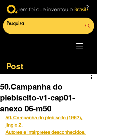
Post
50.Campanha do
plebiscito-v1-cap01-
anexo 06-m50
50. Campanha do plebiscito (1962), 
jingle 2.
Autores e intérpretes desconhecidos. 