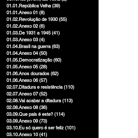
01.01.República Velha
(39)
39 posts
01.01.Anexo 01
(8)
8 posts
01.02.Revolução de 1930
(55)
55 posts
01.02.Anexo 02
(6)
6 posts
01.03.De 1931 a 1945
(41)
41 posts
01.03.Anexo 03
(4)
4 posts
01.04.Brasil na guerra
(63)
63 posts
01.04.Anexo 04
(50)
50 posts
01.05.Democratização
(60)
60 posts
01.05.Anexo 05
(28)
28 posts
01.06.Anos dourados
(62)
62 posts
01.06.Anexo 06
(57)
57 posts
02.07.Ditadura e resistência
(110)
110 posts
02.07.Anexo 07
(52)
52 posts
02.08.Vai acabar a ditadura
(113)
113 posts
02.08.Anexo 08
(36)
36 posts
03.09.Que país é este?
(114)
114 posts
03.09.Anexo 09
(73)
73 posts
03.10.Eu só quero é ser feliz
(101)
101 posts
03.10.Anexo 10
(41)
41 posts