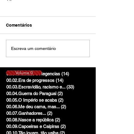
Comentários
Escreva um comentário
Volume 0
00.01.Reinado e Regencias
(14)
14 posts
00.02.Era de progressos
(14)
14 posts
00.03.Escravidão, racismo e...
(33)
33 posts
00.04.Guerra do Paraguai
(2)
2 posts
00.05.O Império se acaba
(2)
2 posts
00.06.Me deu cama, mas...
(2)
2 posts
00.07.Ganhadores...
(2)
2 posts
00.08.Nasce a república
(2)
2 posts
00.09.Capoeiras e Caipiras
(2)
2 posts
00.10.Tão jovem, tão velha
(2)
2 posts