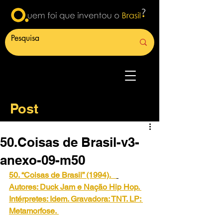
Post
50.Coisas de Brasil-v3-
anexo-09-m50
50. “Coisas de Brasil” (1994). 
Autores: Duck Jam e Nação Hip Hop. 
Intérpretes: Idem. Gravadora: TNT. LP: 
Metamorfose.