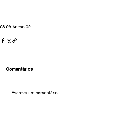
03.09.Anexo 09
Comentários
Escreva um comentário
Volume 0
00.01.Reinado e Regencias
(14)
14 posts
00.02.Era de progressos
(14)
14 posts
00.03.Escravidão, racismo e...
(33)
33 posts