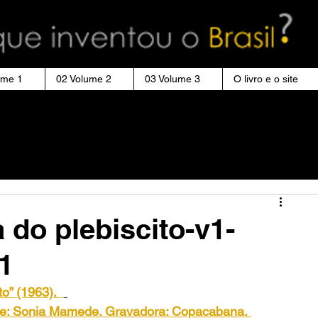
ume 1
02 Volume 2
03 Volume 3
O livro e o site
 do plebiscito-v1-
1
to” (1963).
rete: Sonia Mamede. Gravadora: Copacabana.