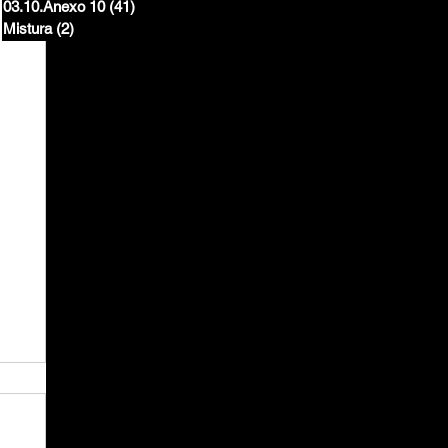
03.10.Anexo 10
(41)
41 posts
Mistura
(2)
2 posts