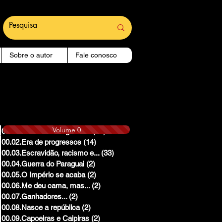
Sobre o autor
Fale conosco
Volume 0
00.01.Reinado e Regencias
(14)
14 posts
00.02.Era de progressos
(14)
14 posts
00.03.Escravidão, racismo e...
(33)
33 posts
00.04.Guerra do Paraguai
(2)
2 posts
00.05.O Império se acaba
(2)
2 posts
00.06.Me deu cama, mas...
(2)
2 posts
00.07.Ganhadores...
(2)
2 posts
00.08.Nasce a república
(2)
2 posts
00.09.Capoeiras e Caipiras
(2)
2 posts