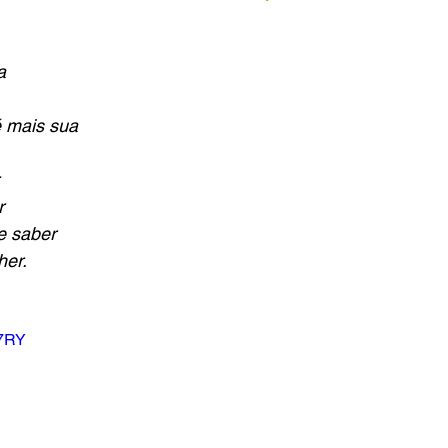
a
 mais sua
r
e saber
her.
l7RY