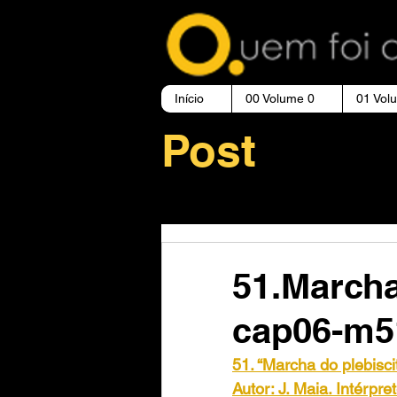
Início
00 Volume 0
01 Vol
Post
51.Marcha
cap06-m5
51. “Marcha do plebisci
Autor: J. Maia. Intérp