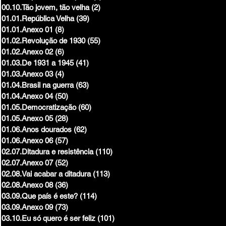
00.10.Tão jovem, tão velha
(2)
2 posts
01.01.República Velha
(39)
39 posts
01.01.Anexo 01
(8)
8 posts
01.02.Revolução de 1930
(55)
55 posts
01.02.Anexo 02
(6)
6 posts
01.03.De 1931 a 1945
(41)
41 posts
01.03.Anexo 03
(4)
4 posts
01.04.Brasil na guerra
(63)
63 posts
01.04.Anexo 04
(50)
50 posts
01.05.Democratização
(60)
60 posts
01.05.Anexo 05
(28)
28 posts
01.06.Anos dourados
(62)
62 posts
01.06.Anexo 06
(57)
57 posts
02.07.Ditadura e resistência
(110)
110 posts
02.07.Anexo 07
(52)
52 posts
02.08.Vai acabar a ditadura
(113)
113 posts
02.08.Anexo 08
(36)
36 posts
03.09.Que país é este?
(114)
114 posts
03.09.Anexo 09
(73)
73 posts
03.10.Eu só quero é ser feliz
(101)
101 posts