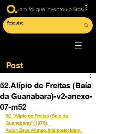
Post
52.Alípio de Freitas (Baía
da Guanabara)-v2-anexo-
07-m52
52. “Alípio de Freitas (Baía da 
Guanabara)” (1976).
Autor: Zeca Afonso. Intérprete: Idem. 