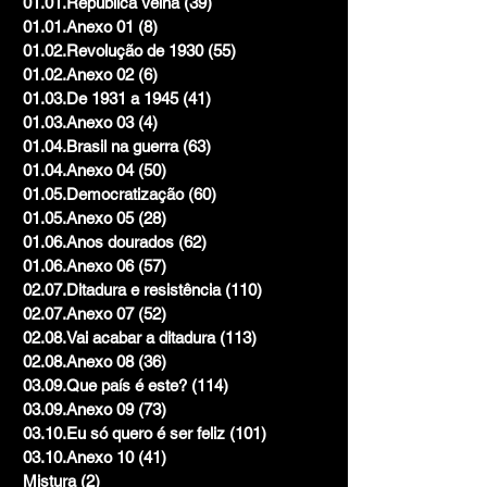
01.01.República Velha
(39)
39 posts
01.01.Anexo 01
(8)
8 posts
01.02.Revolução de 1930
(55)
55 posts
01.02.Anexo 02
(6)
6 posts
01.03.De 1931 a 1945
(41)
41 posts
01.03.Anexo 03
(4)
4 posts
01.04.Brasil na guerra
(63)
63 posts
01.04.Anexo 04
(50)
50 posts
01.05.Democratização
(60)
60 posts
01.05.Anexo 05
(28)
28 posts
01.06.Anos dourados
(62)
62 posts
01.06.Anexo 06
(57)
57 posts
02.07.Ditadura e resistência
(110)
110 posts
02.07.Anexo 07
(52)
52 posts
02.08.Vai acabar a ditadura
(113)
113 posts
02.08.Anexo 08
(36)
36 posts
03.09.Que país é este?
(114)
114 posts
03.09.Anexo 09
(73)
73 posts
03.10.Eu só quero é ser feliz
(101)
101 posts
03.10.Anexo 10
(41)
41 posts
Mistura
(2)
2 posts