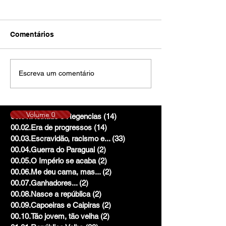
Comentários
Escreva um comentário
Volume 0
00.01.Reinado e Regencias
(14)
14 posts
00.02.Era de progressos
(14)
14 posts
00.03.Escravidão, racismo e...
(33)
33 posts
00.04.Guerra do Paraguai
(2)
2 posts
00.05.O Império se acaba
(2)
2 posts
00.06.Me deu cama, mas...
(2)
2 posts
00.07.Ganhadores...
(2)
2 posts
00.08.Nasce a república
(2)
2 posts
00.09.Capoeiras e Caipiras
(2)
2 posts
00.10.Tão jovem, tão velha
(2)
2 posts