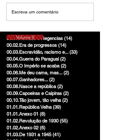
Escreva um comentário
Volume 0
00.01.Reinado e Regencias
(14)
14 posts
00.02.Era de progressos
(14)
14 posts
00.03.Escravidão, racismo e...
(33)
33 posts
00.04.Guerra do Paraguai
(2)
2 posts
00.05.O Império se acaba
(2)
2 posts
00.06.Me deu cama, mas...
(2)
2 posts
00.07.Ganhadores...
(2)
2 posts
00.08.Nasce a república
(2)
2 posts
00.09.Capoeiras e Caipiras
(2)
2 posts
00.10.Tão jovem, tão velha
(2)
2 posts
01.01.República Velha
(39)
39 posts
01.01.Anexo 01
(8)
8 posts
01.02.Revolução de 1930
(55)
55 posts
01.02.Anexo 02
(6)
6 posts
01.03.De 1931 a 1945
(41)
41 posts