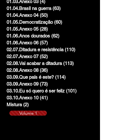
01.03.Anexo 03
(4)
4 posts
01.04.Brasil na guerra
(63)
63 posts
01.04.Anexo 04
(50)
50 posts
01.05.Democratização
(60)
60 posts
01.05.Anexo 05
(28)
28 posts
01.06.Anos dourados
(62)
62 posts
01.06.Anexo 06
(57)
57 posts
02.07.Ditadura e resistência
(110)
110 posts
02.07.Anexo 07
(52)
52 posts
02.08.Vai acabar a ditadura
(113)
113 posts
02.08.Anexo 08
(36)
36 posts
03.09.Que país é este?
(114)
114 posts
03.09.Anexo 09
(73)
73 posts
03.10.Eu só quero é ser feliz
(101)
101 posts
03.10.Anexo 10
(41)
41 posts
Mistura
(2)
2 posts
Volume 1