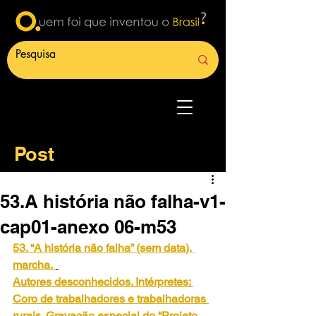
Post
53.A história não falha-v1-
cap01-anexo 06-m53
53. “A história não falha” (sem data), 
marcha.
Autores desconhecidos. Intérpretes: 
Coro de trabalhadores e trabalhadoras 
rurais. Gravação especial do “Projeto 