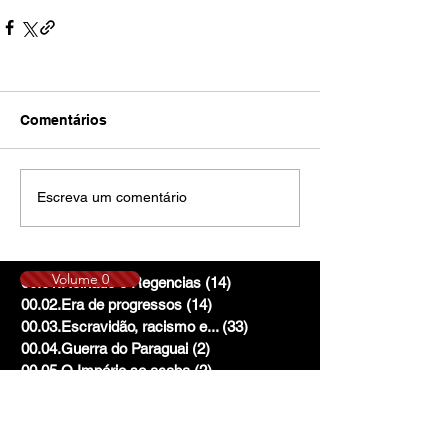
Comentários
Escreva um comentário
Volume 0
00.01.Reinado e Regencias
(14)
14 posts
00.02.Era de progressos
(14)
14 posts
00.03.Escravidão, racismo e...
(33)
33 posts
00.04.Guerra do Paraguai
(2)
2 posts
00.05.O Império se acaba
(2)
2 posts
00.06.Me deu cama, mas...
(2)
2 posts
00.07.Ganhadores...
(2)
2 posts
00.08.Nasce a república
(2)
2 posts