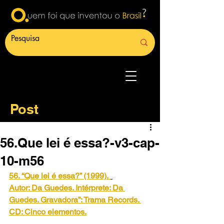
Post
56.Que lei é essa?-v3-cap-
10-m56
56. “Que lei é essa?” (1999).
Autor: Da Guedes. Intérprete: Da 
Guedes. Gravadora”: Trama Records. 
CD: Cinco elementos.