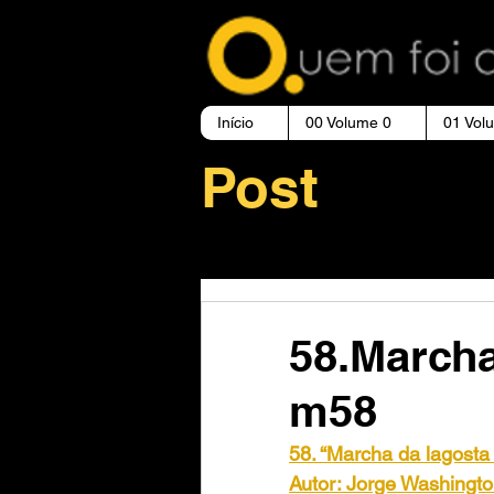
Início
00 Volume 0
01 Vol
Post
58.Marcha
m58
58. “Marcha da lagosta
Autor: Jorge Washingto