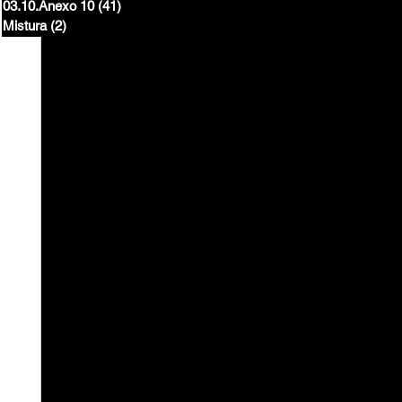
03.10.Anexo 10
(41)
41 posts
Mistura
(2)
2 posts