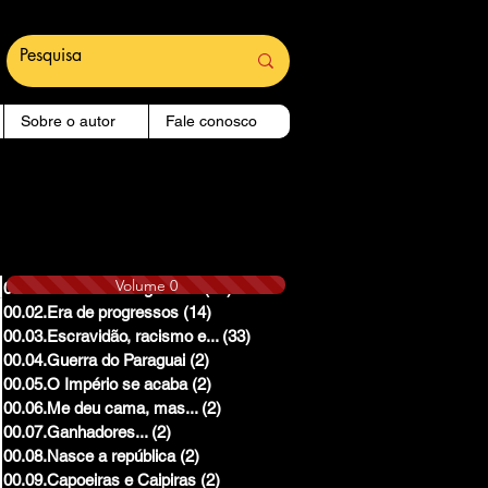
Sobre o autor
Fale conosco
Volume 0
00.01.Reinado e Regencias
(14)
14 posts
00.02.Era de progressos
(14)
14 posts
00.03.Escravidão, racismo e...
(33)
33 posts
00.04.Guerra do Paraguai
(2)
2 posts
00.05.O Império se acaba
(2)
2 posts
00.06.Me deu cama, mas...
(2)
2 posts
00.07.Ganhadores...
(2)
2 posts
00.08.Nasce a república
(2)
2 posts
00.09.Capoeiras e Caipiras
(2)
2 posts