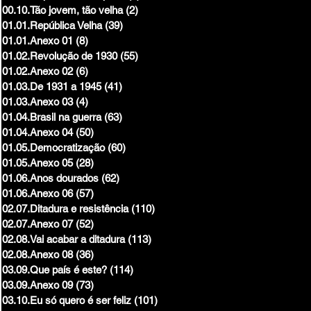
00.10.Tão jovem, tão velha
(2)
2 posts
01.01.República Velha
(39)
39 posts
01.01.Anexo 01
(8)
8 posts
01.02.Revolução de 1930
(55)
55 posts
01.02.Anexo 02
(6)
6 posts
01.03.De 1931 a 1945
(41)
41 posts
01.03.Anexo 03
(4)
4 posts
01.04.Brasil na guerra
(63)
63 posts
01.04.Anexo 04
(50)
50 posts
01.05.Democratização
(60)
60 posts
01.05.Anexo 05
(28)
28 posts
01.06.Anos dourados
(62)
62 posts
01.06.Anexo 06
(57)
57 posts
02.07.Ditadura e resistência
(110)
110 posts
02.07.Anexo 07
(52)
52 posts
02.08.Vai acabar a ditadura
(113)
113 posts
02.08.Anexo 08
(36)
36 posts
03.09.Que país é este?
(114)
114 posts
03.09.Anexo 09
(73)
73 posts
03.10.Eu só quero é ser feliz
(101)
101 posts