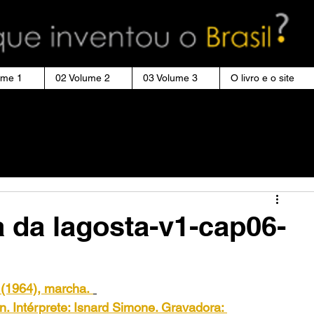
ume 1
02 Volume 2
03 Volume 3
O livro e o site
 da lagosta-v1-cap06-
 (1964), marcha.
n. Intérprete: Isnard Simone. Gravadora: 