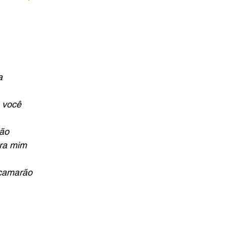
a
 você 
mão
ra mim 
 camarão