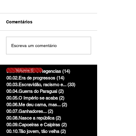
Comentários
Escreva um comentário
Volume 0
00.01.Reinado e Regencias
(14)
14 posts
00.02.Era de progressos
(14)
14 posts
00.03.Escravidão, racismo e...
(33)
33 posts
00.04.Guerra do Paraguai
(2)
2 posts
00.05.O Império se acaba
(2)
2 posts
00.06.Me deu cama, mas...
(2)
2 posts
00.07.Ganhadores...
(2)
2 posts
00.08.Nasce a república
(2)
2 posts
00.09.Capoeiras e Caipiras
(2)
2 posts
00.10.Tão jovem, tão velha
(2)
2 posts