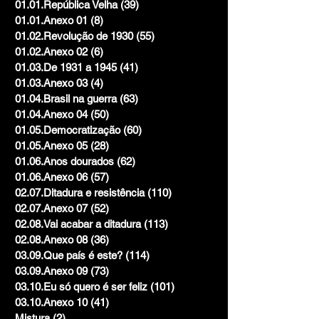
01.01.República Velha
(39)
39 posts
01.01.Anexo 01
(8)
8 posts
01.02.Revolução de 1930
(55)
55 posts
01.02.Anexo 02
(6)
6 posts
01.03.De 1931 a 1945
(41)
41 posts
01.03.Anexo 03
(4)
4 posts
01.04.Brasil na guerra
(63)
63 posts
01.04.Anexo 04
(50)
50 posts
01.05.Democratização
(60)
60 posts
01.05.Anexo 05
(28)
28 posts
01.06.Anos dourados
(62)
62 posts
01.06.Anexo 06
(57)
57 posts
02.07.Ditadura e resistência
(110)
110 posts
02.07.Anexo 07
(52)
52 posts
02.08.Vai acabar a ditadura
(113)
113 posts
02.08.Anexo 08
(36)
36 posts
03.09.Que país é este?
(114)
114 posts
03.09.Anexo 09
(73)
73 posts
03.10.Eu só quero é ser feliz
(101)
101 posts
03.10.Anexo 10
(41)
41 posts
Mistura
(2)
2 posts