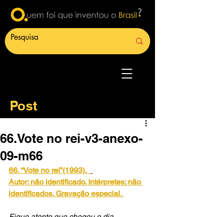
Post
66.Vote no rei-v3-anexo-
09-m66
66. “Vote no rei”(1993).
Autor: não identificado. Intérpretes: não 
identificados. Gravação especial.
Fique atento que chegou o dia