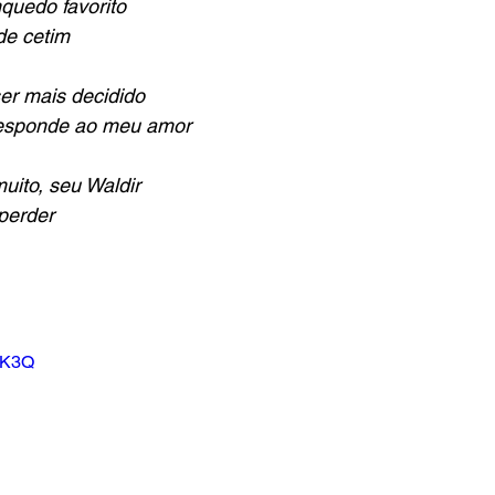
nquedo favorito
de cetim
er mais decidido
responde ao meu amor
uito, seu Waldir
perder
1K3Q