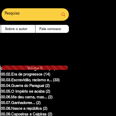
Sobre o autor
Fale conosco
Volume 0
00.01.Reinado e Regencias
(14)
14 posts
00.02.Era de progressos
(14)
14 posts
00.03.Escravidão, racismo e...
(33)
33 posts
00.04.Guerra do Paraguai
(2)
2 posts
00.05.O Império se acaba
(2)
2 posts
00.06.Me deu cama, mas...
(2)
2 posts
00.07.Ganhadores...
(2)
2 posts
00.08.Nasce a república
(2)
2 posts
00.09.Capoeiras e Caipiras
(2)
2 posts