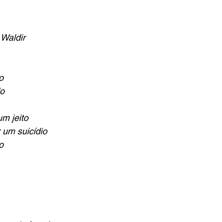
 Waldir
o
o
m jeito
 um suicídio
o 