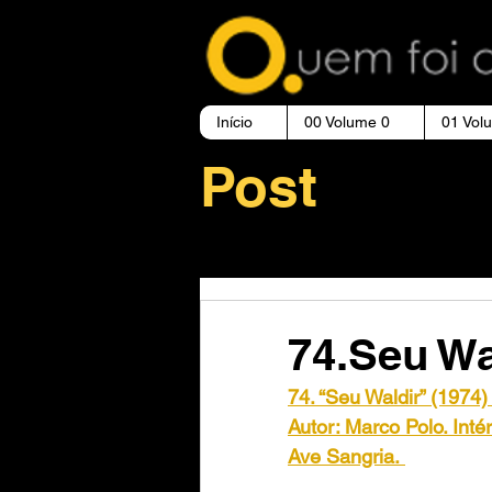
Início
00 Volume 0
01 Vol
Post
74.Seu Wa
74. “Seu Waldir” (1974)
Autor: Marco Polo. Inté
Ave Sangria.