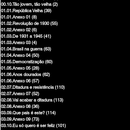
00.10.Tão jovem, tão velha
(2)
2 posts
01.01.República Velha
(39)
39 posts
01.01.Anexo 01
(8)
8 posts
01.02.Revolução de 1930
(55)
55 posts
01.02.Anexo 02
(6)
6 posts
01.03.De 1931 a 1945
(41)
41 posts
01.03.Anexo 03
(4)
4 posts
01.04.Brasil na guerra
(63)
63 posts
01.04.Anexo 04
(50)
50 posts
01.05.Democratização
(60)
60 posts
01.05.Anexo 05
(28)
28 posts
01.06.Anos dourados
(62)
62 posts
01.06.Anexo 06
(57)
57 posts
02.07.Ditadura e resistência
(110)
110 posts
02.07.Anexo 07
(52)
52 posts
02.08.Vai acabar a ditadura
(113)
113 posts
02.08.Anexo 08
(36)
36 posts
03.09.Que país é este?
(114)
114 posts
03.09.Anexo 09
(73)
73 posts
03.10.Eu só quero é ser feliz
(101)
101 posts