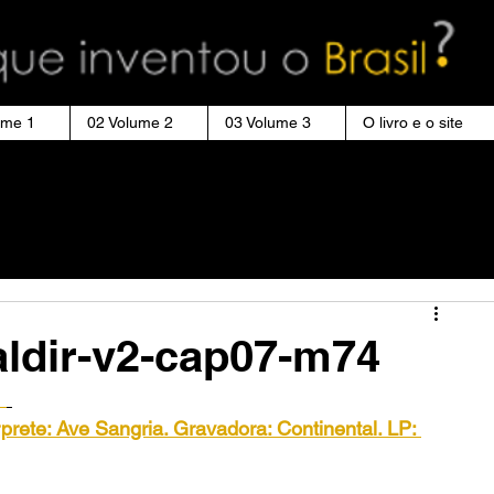
ume 1
02 Volume 2
03 Volume 3
O livro e o site
ldir-v2-cap07-m74
rprete: Ave Sangria. Gravadora: Continental. LP: 