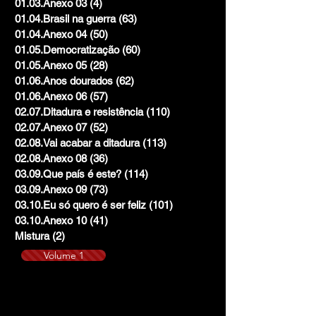
01.03.Anexo 03
(4)
4 posts
01.04.Brasil na guerra
(63)
63 posts
01.04.Anexo 04
(50)
50 posts
01.05.Democratização
(60)
60 posts
01.05.Anexo 05
(28)
28 posts
01.06.Anos dourados
(62)
62 posts
01.06.Anexo 06
(57)
57 posts
02.07.Ditadura e resistência
(110)
110 posts
02.07.Anexo 07
(52)
52 posts
02.08.Vai acabar a ditadura
(113)
113 posts
02.08.Anexo 08
(36)
36 posts
03.09.Que país é este?
(114)
114 posts
03.09.Anexo 09
(73)
73 posts
03.10.Eu só quero é ser feliz
(101)
101 posts
03.10.Anexo 10
(41)
41 posts
Mistura
(2)
2 posts
Volume 1