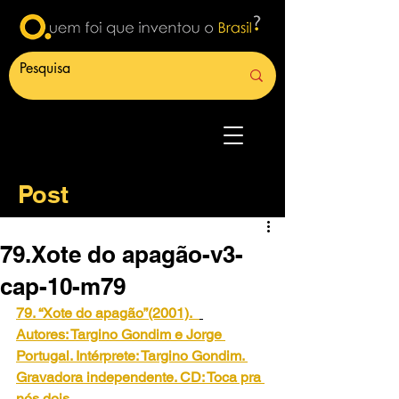
Post
79.Xote do apagão-v3-
cap-10-m79
79. “Xote do apagão”(2001).
Autores: Targino Gondim e Jorge 
Portugal. Intérprete: Targino Gondim. 
Gravadora independente. CD: Toca pra 
nós dois.