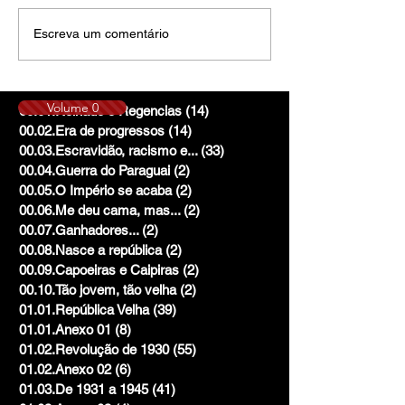
Escreva um comentário
Volume 0
00.01.Reinado e Regencias
(14)
14 posts
00.02.Era de progressos
(14)
14 posts
00.03.Escravidão, racismo e...
(33)
33 posts
00.04.Guerra do Paraguai
(2)
2 posts
00.05.O Império se acaba
(2)
2 posts
00.06.Me deu cama, mas...
(2)
2 posts
00.07.Ganhadores...
(2)
2 posts
00.08.Nasce a república
(2)
2 posts
00.09.Capoeiras e Caipiras
(2)
2 posts
00.10.Tão jovem, tão velha
(2)
2 posts
01.01.República Velha
(39)
39 posts
01.01.Anexo 01
(8)
8 posts
01.02.Revolução de 1930
(55)
55 posts
01.02.Anexo 02
(6)
6 posts
01.03.De 1931 a 1945
(41)
41 posts