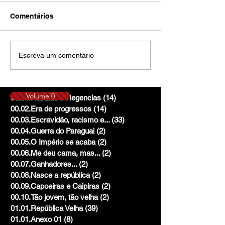
Comentários
Escreva um comentário
Volume 0
00.01.Reinado e Regencias
(14)
14 posts
00.02.Era de progressos
(14)
14 posts
00.03.Escravidão, racismo e...
(33)
33 posts
00.04.Guerra do Paraguai
(2)
2 posts
00.05.O Império se acaba
(2)
2 posts
00.06.Me deu cama, mas...
(2)
2 posts
00.07.Ganhadores...
(2)
2 posts
00.08.Nasce a república
(2)
2 posts
00.09.Capoeiras e Caipiras
(2)
2 posts
00.10.Tão jovem, tão velha
(2)
2 posts
01.01.República Velha
(39)
39 posts
01.01.Anexo 01
(8)
8 posts