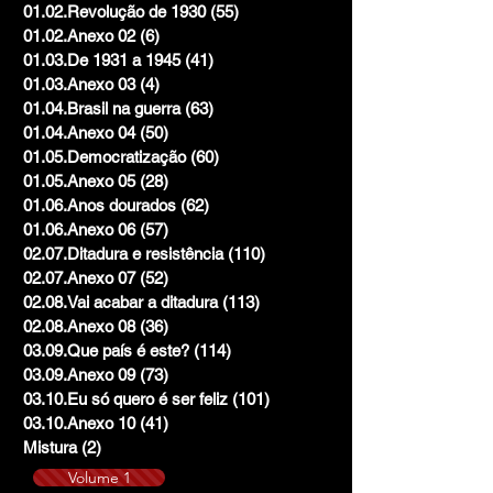
01.02.Revolução de 1930
(55)
55 posts
01.02.Anexo 02
(6)
6 posts
01.03.De 1931 a 1945
(41)
41 posts
01.03.Anexo 03
(4)
4 posts
01.04.Brasil na guerra
(63)
63 posts
01.04.Anexo 04
(50)
50 posts
01.05.Democratização
(60)
60 posts
01.05.Anexo 05
(28)
28 posts
01.06.Anos dourados
(62)
62 posts
01.06.Anexo 06
(57)
57 posts
02.07.Ditadura e resistência
(110)
110 posts
02.07.Anexo 07
(52)
52 posts
02.08.Vai acabar a ditadura
(113)
113 posts
02.08.Anexo 08
(36)
36 posts
03.09.Que país é este?
(114)
114 posts
03.09.Anexo 09
(73)
73 posts
03.10.Eu só quero é ser feliz
(101)
101 posts
03.10.Anexo 10
(41)
41 posts
Mistura
(2)
2 posts
Volume 1