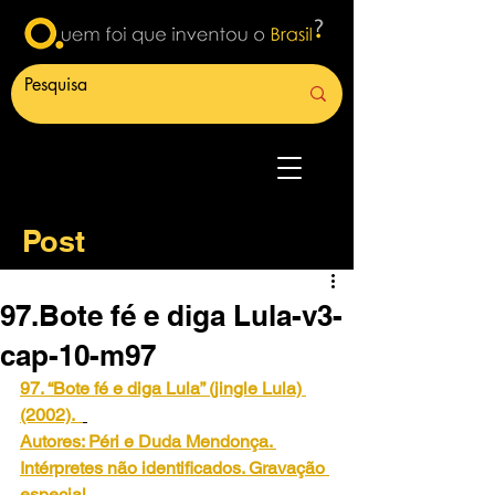
Post
97.Bote fé e diga Lula-v3-
cap-10-m97
97. “Bote fé e diga Lula” (jingle Lula) 
(2002). 
Autores: Péri e Duda Mendonça. 
Intérpretes não identificados. Gravação 
especial.