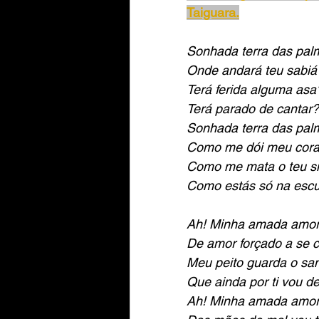
Taiguara.
Sonhada terra das pal
Onde andará teu sabiá
Terá ferida alguma asa
Terá parado de cantar?
Sonhada terra das pal
Como me dói meu cor
Como me mata o teu si
Como estás só na escu
Ah! Minha amada amo
De amor forçado a se c
Meu peito guarda o sa
Que ainda por ti vou d
Ah! Minha amada amor