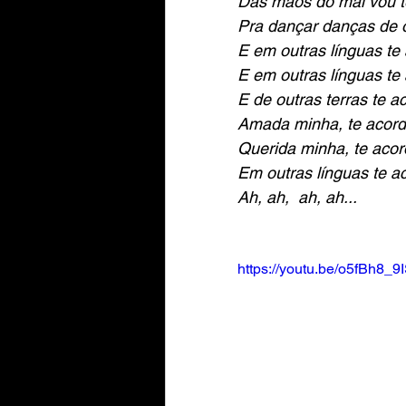
Das mãos do mal vou te
Pra dançar danças de o
E em outras línguas te 
E em outras línguas te
E de outras terras te a
Amada minha, te acord
Querida minha, te acor
Em outras línguas te a
Ah, ah,  ah, ah...
https://youtu.be/o5fBh8_9