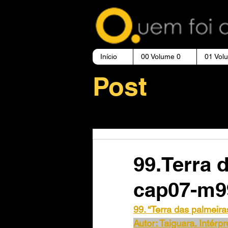
Início
00 Volume 0
01 Vol
Post
99.Terra 
cap07-m9
99. “Terra das palmeira
Autor: Taiguara. Intérp