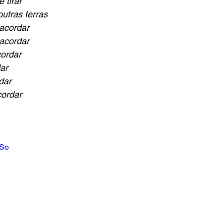
 tirar
utras terras
acordar 
 acordar
cordar
ar
dar
cordar
ISo