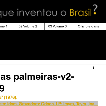
ume 1
02 Volume 2
03 Volume 3
O livro e o site
das palmeiras-v2-
9
s” (1976).
rete: Idem. Gravadora: Odeon. LP: Imyra, Tayra, Ipy - 