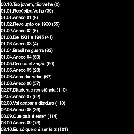
00.10.Tão jovem, tão velha
(2)
2 posts
01.01.República Velha
(39)
39 posts
01.01.Anexo 01
(8)
8 posts
01.02.Revolução de 1930
(55)
55 posts
01.02.Anexo 02
(6)
6 posts
01.03.De 1931 a 1945
(41)
41 posts
01.03.Anexo 03
(4)
4 posts
01.04.Brasil na guerra
(63)
63 posts
01.04.Anexo 04
(50)
50 posts
01.05.Democratização
(60)
60 posts
01.05.Anexo 05
(28)
28 posts
01.06.Anos dourados
(62)
62 posts
01.06.Anexo 06
(57)
57 posts
02.07.Ditadura e resistência
(110)
110 posts
02.07.Anexo 07
(52)
52 posts
02.08.Vai acabar a ditadura
(113)
113 posts
02.08.Anexo 08
(36)
36 posts
03.09.Que país é este?
(114)
114 posts
03.09.Anexo 09
(73)
73 posts
03.10.Eu só quero é ser feliz
(101)
101 posts