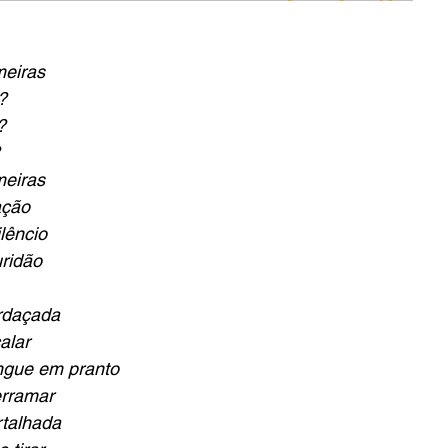
meiras
?
?
meiras
ação
lêncio
ridão
rdaçada
alar
ngue em pranto
erramar
talhada