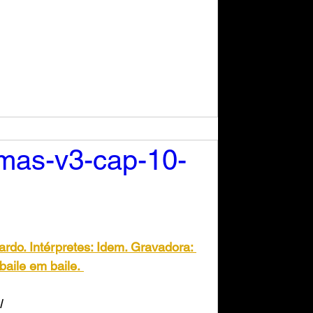
mas-v3-cap-10-
rdo. Intérpretes: Idem. Gravadora: 
aile em baile.
l