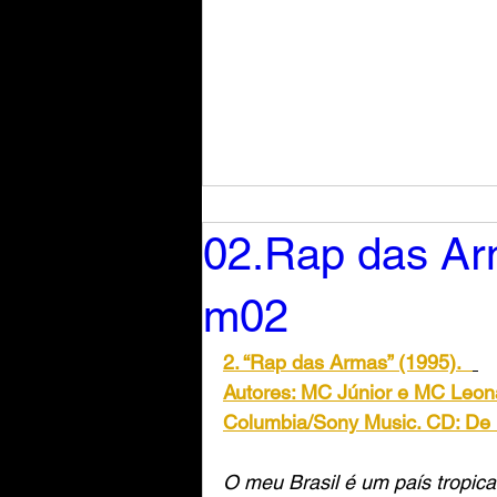
02.Rap das Ar
m02
2. “Rap das Armas” (1995).
Autores: MC Júnior e MC Leona
Columbia/Sony Music. CD: De b
O meu Brasil é um país tropica