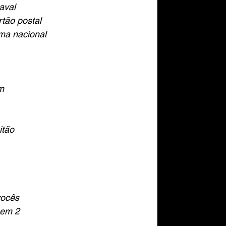
naval
tão postal
ma nacional
m
itão
vocês
 em 2