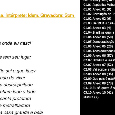
00.10.Tão jovem, tão
01.01.República Velha
00.05.O Império se acaba
01.01.Anexo 01
(8)
8 
. Intérprete: Idem. Gravadora: Som 
01.02.Revolução de 1
01.02.Anexo 02
(6)
6 
01.03.De 1931 a 194
00.07.Ganhadores...
01.03.Anexo 03
(4)
4 
01.04.Brasil na guerra
01.04.Anexo 04
(50)
5
a onde eu nasci 
01.05.Democratização
00.09.Capoeiras e Caipiras
01.05.Anexo 05
(28)
2
01.06.Anos dourados
e tem seu lugar
01.06.Anexo 06
(57)
5
02.07.Ditadura e resis
02.07.Anexo 07
(52)
5
01.01.República Velha
ão sei o que fazer
02.08.Vai acabar a dit
02.08.Anexo 08
(36)
3
edo de viver
03.09.Que país é este?
to desrespeitado
03.09.Anexo 09
(73)
7
Revolução de 1930
03.10.Eu só quero é ser
minham lado a lado
03.10.Anexo 10
(41)
4
santa protetora
Mistura
(2)
2 posts
de metralhadora
De 1931 a 1945
01.03.Anexo 03
 casa grande e bela