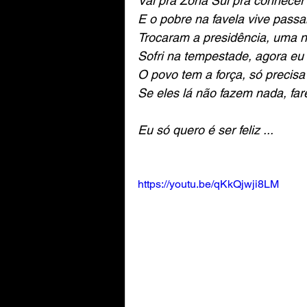
Vai pra Zona Sul pra conhecer
03.09.Que país é este?
E o pobre na favela vive pass
Trocaram a presidência, uma 
Sofri na tempestade, agora eu
03.10.Eu só quero é ser feli
O povo tem a força, só precisa
Se eles lá não fazem nada, fa
Eu só quero é ser feliz ...
https://youtu.be/qKkQjwji8LM