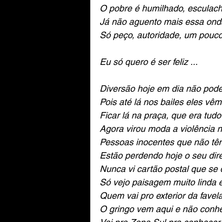
O pobre é humilhado, esculach
Já não aguento mais essa onda
01.04.Brasil na guerra
0
Só peço, autoridade, um pouc
Eu só quero é ser feliz ...
01.05.Democratização
Diversão hoje em dia não po
Pois até lá nos bailes eles vê
01.06.Anos dourados
0
Ficar lá na praça, que era tud
Agora virou moda a violência n
Pessoas inocentes que não tê
02.07.Ditadura e resistência
Estão perdendo hoje o seu dire
Nunca vi cartão postal que se
Só vejo paisagem muito linda 
02.08.Vai acabar a ditadura
Quem vai pro exterior da fave
O gringo vem aqui e não conhe