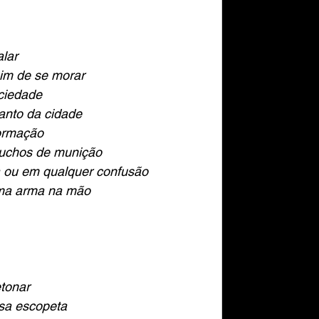
lar
uim de se morar
ociedade
anto da cidade
formação
uchos de munição
 ou em qualquer confusão 
uma arma na mão
etonar
sa escopeta