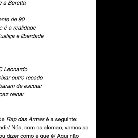
 a Beretta
ente de 90
 é a realidade
ustiça e liberdade
C Leonardo
ixar outro recado
baram de escutar
paz reinar
de 
Rap das Armas
 é a seguinte: 
adir/ Nós, com os alemão, vamos se 
ou dizer como é que é/ Aqui não 