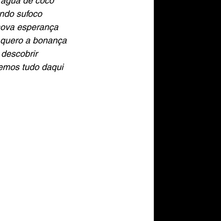
 água de coco
03.09.Anexo 09
ando sufoco
nova esperança
 quero a bonança
z
03.10.Anexo 10
 descobrir
remos tudo daqui