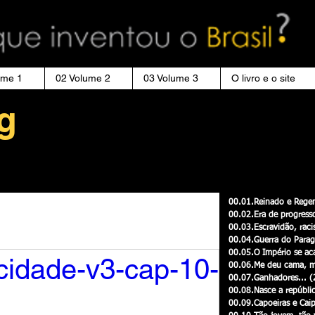
ume 1
02 Volume 2
03 Volume 3
O livro e o site
g
00.01.Reinado e Regen
00.02.Era de progress
do e Regencias
00.03.Escravidão, raci
00.04.Guerra do Parag
00.05.O Império se ac
cidade-v3-cap-10-
00.06.Me deu cama, m
00.03.Escravidão, racismo e...
00.07.Ganhadores...
(
00.08.Nasce a repúbli
00.09.Capoeiras e Cai