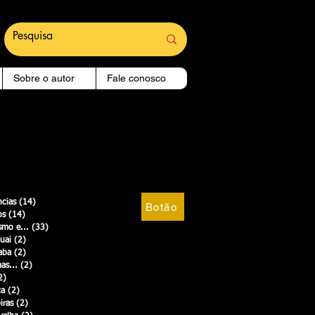
Sobre o autor
Fale conosco
cias
(14)
14 posts
Botão
os
(14)
14 posts
smo e...
(33)
33 posts
uai
(2)
2 posts
aba
(2)
2 posts
as...
(2)
2 posts
2)
2 posts
ca
(2)
2 posts
piras
(2)
2 posts