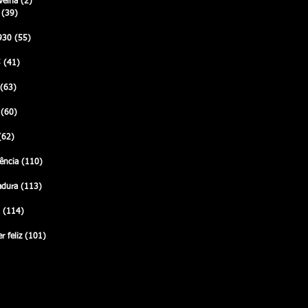
 velha
(2)
2 posts
(39)
39 posts
posts
930
(55)
55 posts
posts
5
(41)
41 posts
posts
(63)
63 posts
0 posts
(60)
60 posts
8 posts
(62)
62 posts
7 posts
tência
(110)
110 posts
2 posts
adura
(113)
113 posts
6 posts
(114)
114 posts
3 posts
 feliz
(101)
101 posts
1 posts