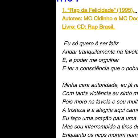
00.04.Guerra do Paraguai
1. “Rap da Felicidade” (1995). 
Autores: MC Cidinho e MC Doca
Livre: CD: Rap Brasil. 
00.06.Me deu cama, mas...
Eu só quero é ser feliz
Andar tranquilamente na favel
00.08.Nasce a república
É, e poder me orgulhar
E ter a consciência que o pobr
00.10.Tão jovem, tão velha
Minha cara autoridade, eu já n
Com tanta violência eu sinto m
Pois moro na favela e sou mui
01.01.Anexo 01
01.02.
A tristeza e a alegria aqui ca
Eu faço uma oração para uma 
Mas sou interrompido a tiros 
01.02.Anexo 02
01.03.
Enquanto os ricos moram numa