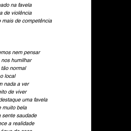
ado na favela
 de violência
1.04.Anexo 04
o mais de competência
01.05.Anexo 05
demos nem pensar
m nos humilhar
1.06.Anexo 06
o tão normal
o local
m nada a ver
02.07.Anexo 07
ito de viver
 destaque uma favela
e muito bela
02.08.Anexo 08
la sente saudade
ce a realidade